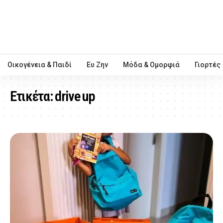
Οικογένεια & Παιδί
Ευ Ζην
Μόδα & Ομορφιά
Γιορτές
Ετικέτα:
drive up