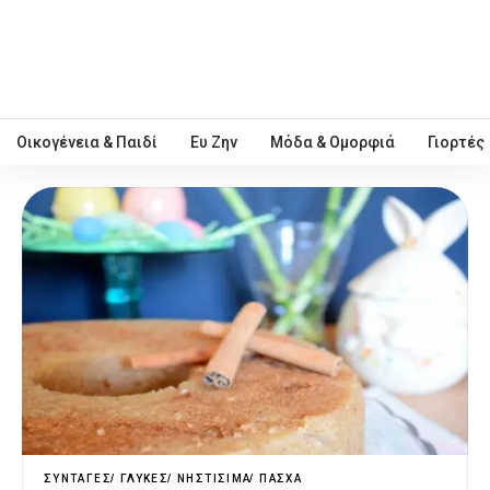
Οικογένεια & Παιδί
Ευ Ζην
Μόδα & Ομορφιά
Γιορτές
ΣΥΝΤΑΓΈΣ
ΓΛΥΚΈΣ
ΝΗΣΤΊΣΙΜΑ
ΠΆΣΧΑ