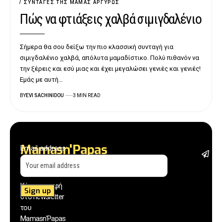
ΣΥΝΤΑΓΈΣ ΤΗΣ ΜΑΜΆΣ ΑΡΓΥΡΏΣ
Πώς να φτιάξεις χαλβά σιμιγδαλένιο
Σήμερα θα σου δείξω την πιο κλασσική συνταγή για
σιμιγδαλένιο χαλβά, απόλυτα μαμαδίστικο. Πολύ πιθανόν να
την ξέρεις και εσύ μιας και έχει μεγαλώσει γενιές και γενιές!
Εμάς με αυτή…
BY
EVI SACHINIDOU
3 MIN READ
Mamasn'Papas
Email address:
Σ
Newsletter
1 
φ
Κάνε εγγραφή
ε
με
στο newsletter
π
του
ά
Mamasn'Papas