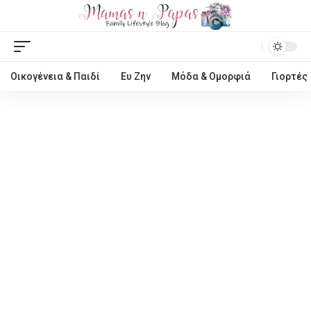
Οικογένεια & Παιδί
Ευ Ζην
Μόδα & Ομορφιά
Γιορτές