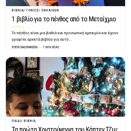
ΒΙΒΛΊΑ
ΓΟΝΕΊΣ
ΕΝΗΛΊΚΩΝ
1 βιβλίο για το πένθος από το Μεταίχμιο
Το πένθος είναι μια βαθιά και προσωπική εμπειρία και έχουν
γραφτεί αρκετά βιβλία για αυτό.…
BY
EVI SACHINIDOU
7 MIN READ
ΠΑΙΔΊ
ΒΙΒΛΊΑ
Τα πρώτα Χριστούγεννα του Κάπτεν Τζιμ: