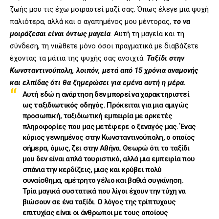
ζωής μου τις έχω μοιραστεί μαζί σας. Όπως έλεγε μια ψυχή
παλιότερα, αλλά και ο αγαπημένος μου μέντορας,
το να
μοιράζεσαι είναι όντως μαγεία
. Αυτή τη μαγεία και τη
σύνδεση, τη νιώθετε μόνο όσοι πραγματικά με διαβάζετε
έχοντας τα μάτια της ψυχής σας ανοιχτά.
Ταξίδι στην
Κωνσταντινούπολη
, λοιπόν, μετά από 15 χρόνια αναμονής
και ελπίδας ότι θα ξημερώσει για εμένα αυτή η μέρα.
Αυτή εδώ η ανάρτηση
δεν μπορεί να χαρακτηριστεί
ως ταξιδιωτικός οδηγός
. Πρόκειται για μια αμιγώς
προσωπική, ταξιδιωτική εμπειρία με αρκετές
πληροφορίες που μας μετέφερε ο ξεναγός μας. Ένας
κύριος γεννημένος στην Κωνσταντινούπολη, ο οποίος
σήμερα, όμως, ζει στην Αθήνα. Θεωρώ ότι το ταξίδι
μου δεν είναι απλά τουριστικό, αλλά μια εμπειρία που
σπάνια την κερδίζεις, μιας και κρύβει πολύ
συναίσθημα, αμέτρητο γέλιο και βαθιά συγκίνηση.
Τρία μαγικά συστατικά που λίγοι έχουν την τύχη να
βιώσουν σε ένα ταξίδι. Ο λόγος της τρίπτυχους
επιτυχίας είναι οι άνθρωποι με τους οποίους