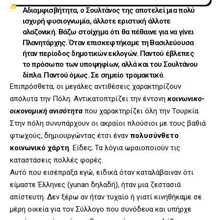
Αδιαμφισβήτητα, ο Σουλτάνος της αποτελεί μια πολύ
ισχυρή φυσιογνωμία, άλλοτε εριστική άλλοτε
αλαζονική. Βάζω στοίχημα ότι θα πέθαινε για να γίνει
Πλανητάρχης. Όταν επισκεφτήκαμε τη Βασιλεύουσα
ήταν περίοδος δημοτικών εκλογών. Παντού έβλεπες
το πρόσωπο των υποψηφίων, αλλά και του Σουλτάνου
δίπλα. Παντού όμως. Σε σημείο τρομακτικό.
Επιπρόσθετα, οι μεγάλες αντιθέσεις χαρακτηρίζουν
απόλυτα την Πόλη. Αντικατοπτρίζει την έντονη
κοινωνικο-
οικονομική ανισότητα
που χαρακτηρίζει όλη την Τουρκία.
Στην πόλη συνυπάρχουν οι ακραίοι πλούσιοι με τους βαθιά
φτωχούς, δημιουργώντας έτσι έναν
πολυσύνθετο
κοινωνικό χάρτη
. Είδες; Τα λόγια ωραιοποιούν τις
καταστάσεις πολλές φορές.
Αυτό που εισέπραξα εγώ, ειδικά όταν καταλάβαιναν ότι
είμαστε Έλληνες (yunan δηλαδή), ήταν μια ζεστασιά
απίστευτη. Δεν ξέρω αν ήταν τυχαίο ή γιατί κινηθήκαμε σε
μέρη οικεία για τον Σύλλογο που συνόδευα και υπήρχε