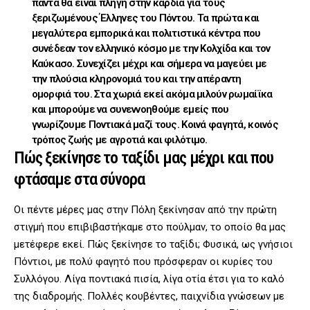
πάντα θα είναι πληγή στην καρδιά για τους
ξεριζωμένους Έλληνες του Πόντου. Τα πρώτα και
μεγαλύτερα εμπορικά και πολιτιστικά κέντρα που
συνέδεαν τον ελληνικό κόσμο με την Κολχίδα και τον
Καύκασο. Συνεχίζει μέχρι και σήμερα να μαγεύει με
την πλούσια κληρονομιά του και την απέραντη
ομορφιά του. Στα χωριά εκεί ακόμα μιλούν ρωμαίϊκα
και μπορούμε να συνεννοηθούμε εμείς που
γνωρίζουμε Ποντιακά μαζί τους. Κοινά φαγητά, κοινός
τρόπος ζωής με αγροτιά και φιλότιμο.
Πώς ξεκίνησε το ταξίδι μας μέχρι και που
φτάσαμε στα σύνορα
Οι πέντε μέρες μας στην Πόλη ξεκίνησαν από την πρώτη
στιγμή που επιβιβαστήκαμε στο πούλμαν, το οποίο θα μας
μετέφερε εκεί. Πώς ξεκίνησε το ταξίδι; Φυσικά, ως γνήσιοι
Πόντιοι, με πολύ φαγητό που πρόσφεραν οι κυρίες του
Συλλόγου. Λίγα ποντιακά πισία, λίγα οτία έτσι για το καλό
της διαδρομής. Πολλές κουβέντες, παιχνίδια γνώσεων με