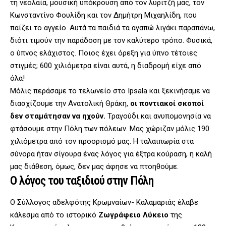
τη νεολαία, μουσική υπόκρουση από τον λυριτζή μας, τον
Κωνσταντίνο Φουλίδη και τον Δημήτρη Μιχαηλίδη, που
παίζει το αγγείο. Αυτά τα παιδιά τα αγαπώ λιγάκι παραπάνω,
διότι τιμούν την παράδοση με τον καλύτερο τρόπο. Φυσικά,
ο ύπνος ελάχιστος. Ποιος έχει όρεξη για ύπνο τέτοιες
στιγμές; 600 χιλιόμετρα είναι αυτά, η διαδρομή είχε από
όλα!
Μόλις περάσαμε το τελωνείο στο Ipsala και ξεκινήσαμε να
διασχίζουμε την Ανατολική Θράκη,
οι ποντιακοί σκοποί
δεν σταμάτησαν να ηχούν.
Τραγούδι και ανυπομονησία να
φτάσουμε στην Πόλη των πόλεων. Μας χώριζαν μόλις 190
χιλιόμετρα από τον προορισμό μας. Η ταλαιπωρία στα
σύνορα ήταν σίγουρα ένας λόγος για έξτρα κούραση, η καλή
μας διάθεση, όμως, δεν μας άφησε να πτοηθούμε.
Ο λόγος του ταξιδιού στην Πόλη
Ο Σύλλογος αδελφότης Κρωμναίων- Καλαμαριάς έλαβε
κάλεσμα από το ιστορικό
Ζωγράφειο Λύκειο
της