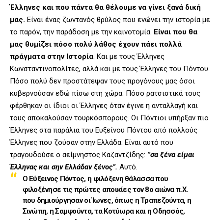
Έλληνες
και που πάντα θα θέλουμε να γίνει ξανά δική
μας.
Είναι ένας ζωντανός θρύλος που ενώνει την ιστορία με
το παρόν, την παράδοση με την καινοτομία.
Είναι που θα
μας θυμίζει πόσο πολύ λάθος έχουν πάει πολλά
πράγματα στην Ιστορία
. Και με τους Έλληνες
Κωνσταντινοπολίτες, αλλά και με τους Έλληνες του Πόντου.
Πόσο πολύ δεν προστάτεψαν τους προγόνους μας όσοι
κυβερνούσαν εδώ πίσω στη χώρα. Πόσο ρατσιστικά τους
φέρθηκαν οι ίδιοι οι Έλληνες όταν έγινε η ανταλλαγή και
τους αποκαλούσαν τουρκόσπορους. Οι Πόντιοι υπήρξαν πιο
Έλληνες στα παράλια του Ευξείνου Πόντου από πολλούς
Έλληνες που ζούσαν στην Ελλάδα. Είναι αυτό που
τραγουδούσε ο αείμνηστος Καζαντζίδης:
”σα ξένα είμαι
Έλληνας και σην Ελλάδαν ξένος”.
Αυτό.
Ο
Εύξεινος Πόντος
, η φιλόξενη θάλασσα που
φιλοξένησε τις πρώτες αποικίες τον 8ο αιώνα π.Χ.
που δημιούργησαν οι Ίωνες, όπως η Τραπεζούντα, η
Σινώπη, η Σαμψούντα, τα Κοτύωρα και η Οδησσός,