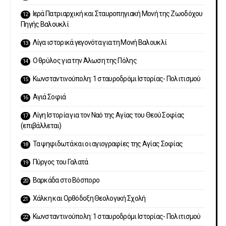
Ιερά Πατριαρχική και Σταυροπηγιακή Μονή της Ζωοδόχου
Πηγής Βαλουκλί
Λίγα ιστορικά γεγονότα για τη Μονή Βαλουκλί
Ο θρύλος για την Άλωση της Πόλης
Κωνσταντινούπολη: 1 σταυροδρόμι Ιστορίας- Πολιτισμού
Αγιά Σοφιά
Λίγη Ιστορία για τον Ναό της Αγίας του Θεού Σοφίας
(επιβάλλεται)
Τα ψηφιδωτά και οι αγιογραφίες της Αγίας Σοφίας
Πύργος του Γαλατά
Βαρκάδα στο Βόσπορο
Χάλκη και Ορθόδοξη Θεολογική Σχολή
Κωνσταντινούπολη: 1 σταυροδρόμι Ιστορίας- Πολιτισμού