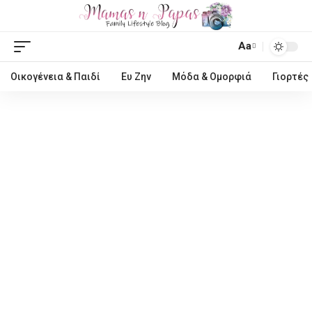
Aa
Οικογένεια & Παιδί
Ευ Ζην
Μόδα & Ομορφιά
Γιορτές