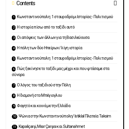
Contents
Κωνσταντινούπολη: 1 σταυροδρόμι Ιστορίας- Πολιτισμού
Η ιστορία πίσω από το ταξίδι αυτό
Οι απόψεις των άλλων για τη Βασιλεύουσα
Η πόλη των δύο Ηπείρων/ λίγη ιστορία
Κωνσταντινούπολη: 1 σταυροδρόμι Ιστορίας- Πολιτισμού
Πώς ξεκίνησε το ταξίδι μας μέχρι και που φτάσαμε στα
σύνορα
Ο λόγος του ταξιδιού στην Πόλη
Η διαμονή στο Μπέγιογλου
Φαγητό και κοινά με την Ελλάδα
Ψώνια στην Κωνσταντινούπολη/ Istiklal Πλατεία Taksim
Kapaliçarşi, Mısır Çarşısı και Sultanahmet