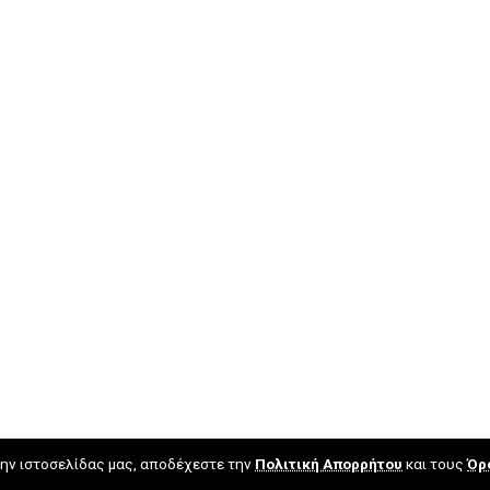
ην ιστοσελίδας μας, αποδέχεστε την
Πολιτική Απορρήτου
και τους
Όρ