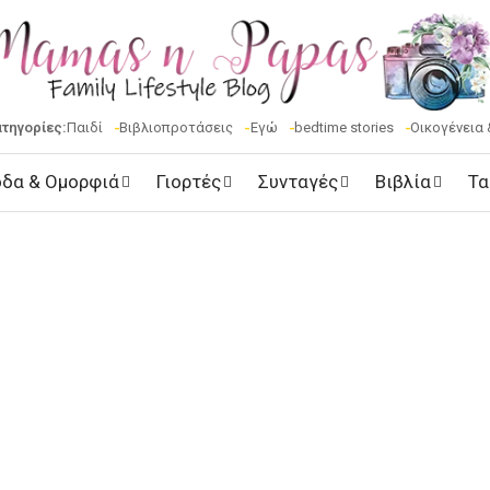
ατηγορίες:
Παιδί
Βιβλιοπροτάσεις
Εγώ
bedtime stories
Οικογένεια 
δα & Ομορφιά
Γιορτές
Συνταγές
Βιβλία
Τα