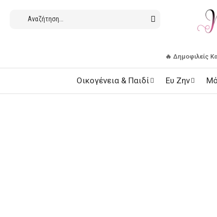
🔥 Δημοφιλείς Κ
Οικογένεια & Παιδί
Ευ Ζην
Μό