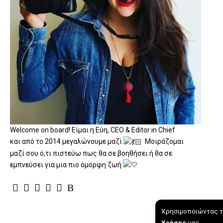
Welcome on board! Είμαι η Εύη, CEO & Editor in Chief
και από το 2014 μεγαλώνουμε μαζί
Μοιράζομαι
μαζί σου ό,τι πιστεύω πως θα σε βοηθήσει ή θα σε
εμπνεύσει για μια πιο όμορφη ζωή
Χρησιμοποιώντας τ
Χρήσης
μας.