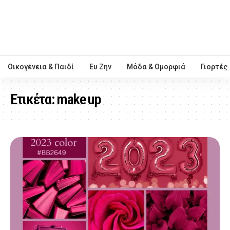
Οικογένεια & Παιδί
Ευ Ζην
Μόδα & Ομορφιά
Γιορτές
Ετικέτα:
make up