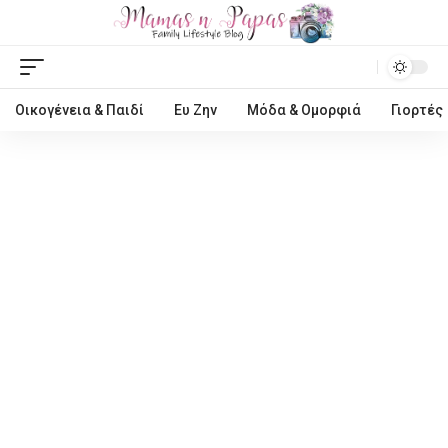
Οικογένεια & Παιδί
Ευ Ζην
Μόδα & Ομορφιά
Γιορτές