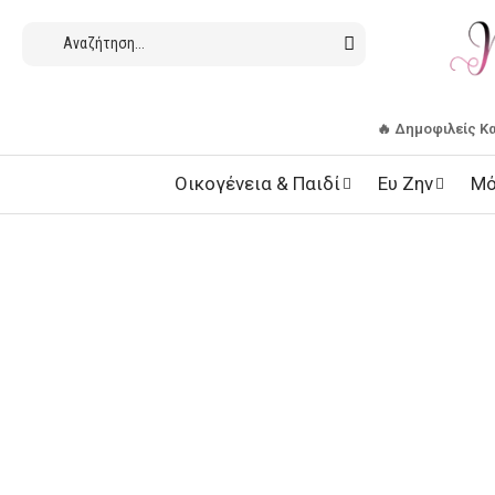
🔥 Δημοφιλείς Κ
Οικογένεια & Παιδί
Ευ Ζην
Μό