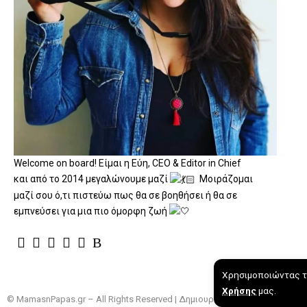
Welcome on board! Είμαι η Εύη, CEO & Editor in Chief
και από το 2014 μεγαλώνουμε μαζί
Μοιράζομαι
μαζί σου ό,τι πιστεύω πως θα σε βοηθήσει ή θα σε
εμπνεύσει για μια πιο όμορφη ζωή
Χρησιμοποιώντας τ
Χρήσης
μας.
© MamasnPapas.gr – All Rights Reserved | Δημιουργήθηκε με ❤️ & Πολλο