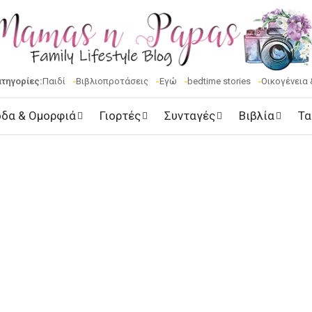
ατηγορίες:
Παιδί
Βιβλιοπροτάσεις
Εγώ
bedtime stories
Οικογένεια 
δα & Ομορφιά
Γιορτές
Συνταγές
Βιβλία
Τα