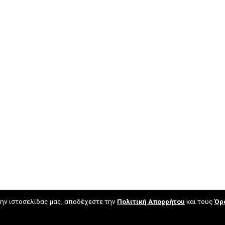
ην ιστοσελίδας μας, αποδέχεστε την
Πολιτική Απορρήτου
και τους
Όρ
ύς ☕ από τον
Παναγιώτη Σακαλάκη
.