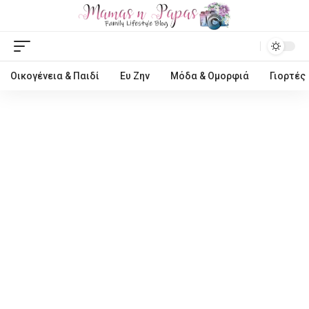
Οικογένεια & Παιδί
Ευ Ζην
Μόδα & Ομορφιά
Γιορτές