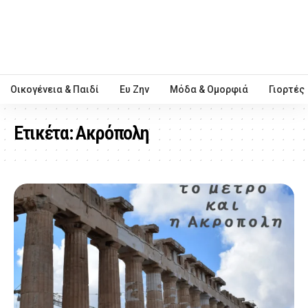
Οικογένεια & Παιδί
Ευ Ζην
Μόδα & Ομορφιά
Γιορτές
Ετικέτα:
Ακρόπολη