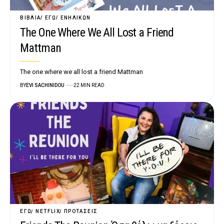
ΒΙΒΛΊΑ
ΕΓΏ
ΕΝΗΛΊΚΩΝ
The One Where We All Lost a Friend
Mattman
The one where we all lost a friend Mattman
BY
EVI SACHINIDOU
22 MIN READ
ΕΓΏ
NETFLIX
ΠΡΟΤΆΣΕΙΣ