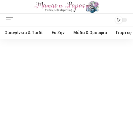
Οικογένεια & Παιδί
Ευ Ζην
Μόδα & Ομορφιά
Γιορτές