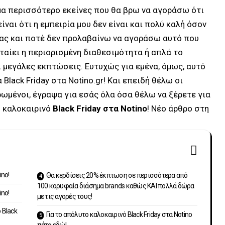
α περισσότερο εκείνες που θα βρω να αγοράσω ότι
ίναι ότι η εμπειρία μου δεν είναι και πολύ καλή όσον
μιας και ποτέ δεν προλαβαίνω να αγοράσω αυτό που
ταίει η περιορισμένη διαθεσιμότητα ή απλά το
μεγάλες εκπτώσεις. Ευτυχώς για εμένα, όμως, αυτό
Black Friday στα Notino.gr! Και επειδή θέλω οι
ρωμένοι, έγραψα για εσάς όλα όσα θέλω να ξέρετε για
ο καλοκαιρινό
Black Friday στα Notino
! Νέο άρθρο στη
ino!
Θα κερδίσεις 20% έκπτωση σε περισσότερα από
100 κορυφαία διάσημα brands καθώς ΚΑΙ πολλά δώρα
ino!
με τις αγορές τους!
 Black
Για το απόλυτο καλοκαιρινό Black Friday στα Notino