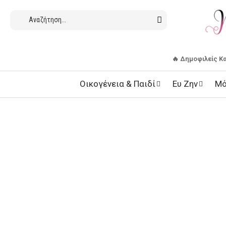
🔥 Δημοφιλείς Κ
Οικογένεια & Παιδί
Ευ Ζην
Μό