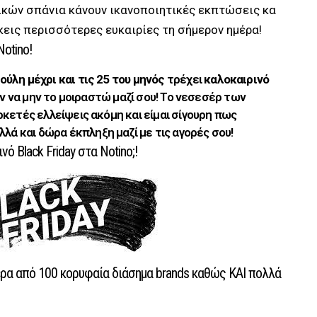
ικών σπάνια κάνουν ικανοποιητικές εκπτώσεις κα
εις περισσότερες ευκαιρίες τη σήμερον ημέρα!
Notino!
Ιούλη μέχρι και τις 25
του μηνός
τρέχει
καλοκαιρινό
αν να μην το μοιραστώ μαζί σου! Το νεσεσέρ των
ρκετές ελλείψεις ακόμη και είμαι σίγουρη πως
λλά και δώρα έκπληξη μαζί με τις αγορές σου!
ό Black Friday στα Notino;!
ρα από 100 κορυφαία διάσημα brands καθώς ΚΑΙ πολλά