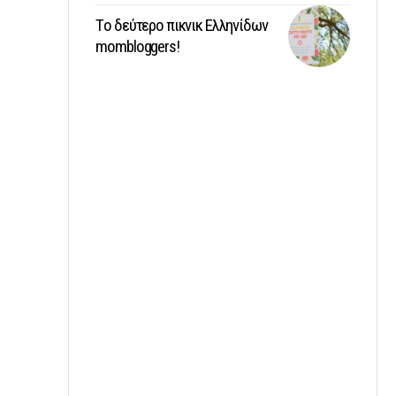
Tο δεύτερο πικνικ Ελληνίδων
mombloggers!