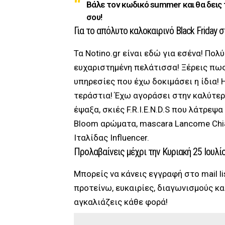
Βάλε τον κωδικό summer και θα δεις
σου!
Για το απόλυτο καλοκαιρινό Black Friday 
Τα Notino.gr είναι εδώ για εσένα! Πολ
ευχαριστημένη πελάτισσα! Ξέρεις πως
υπηρεσίες που έχω δοκιμάσει η ίδια! 
τεράστια! Έχω αγοράσει στην καλύτερη
έψαξα, σκιές F.R.I.E.N.D.S που λάτρεψ
Bloom αρώματα, mascara Lancome Chiar
Ιταλίδας Influencer.
Προλαβαίνεις μέχρι την Κυριακή 25 Ιουλίο
Μπορείς να κάνεις εγγραφή στο mail l
προτείνω, ευκαιρίες, διαγωνισμούς κα
αγκαλιάζεις κάθε φορά!