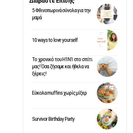
Διαβάστε Επίσης
5 Φθινοπωρινά σύνολα για την
μαμά
10 ways to love yourself
Το χρονικό του Η1Ν1 στο σπίτι
μας! Όσα ζήσαμε και ήθελα να
ξέρεις!
Εύκολα muffins χωρίς μίξερ
Survivor Birthday Party