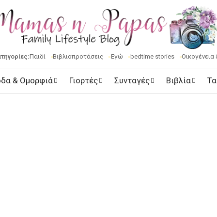
ατηγορίες:
Παιδί
Βιβλιοπροτάσεις
Εγώ
bedtime stories
Οικογένεια 
δα & Ομορφιά
Γιορτές
Συνταγές
Βιβλία
Τα