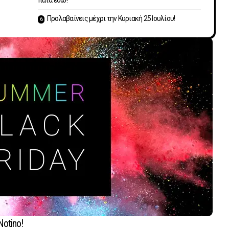
πάτα εδώ!
Προλαβαίνεις μέχρι την Κυριακή 25 Ιουλίου!
Notino!