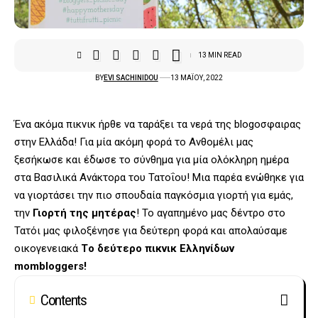
13 MIN READ
BY
EVI SACHINIDOU
13 ΜΑΪ́ΟΥ, 2022
Ένα ακόμα πικνικ ήρθε να ταράξει τα νερά της blogoσφαιρας
στην Ελλάδα! Για μία ακόμη φορά το
Ανθομέλι
μας
ξεσήκωσε και έδωσε το σύνθημα για μία ολόκληρη ημέρα
στα Βασιλικά Ανάκτορα του Τατοΐου! Μια παρέα ενώθηκε για
να γιορτάσει την πιο σπουδαία παγκόσμια γιορτή για εμάς,
την
Γιορτή της μητέρας
! Το αγαπημένο μας δέντρο στο
Τατόι μας φιλοξένησε για δεύτερη φορά και απολαύσαμε
οικογενειακά
Tο δεύτερο πικνικ Ελληνίδων
mombloggers!
Contents