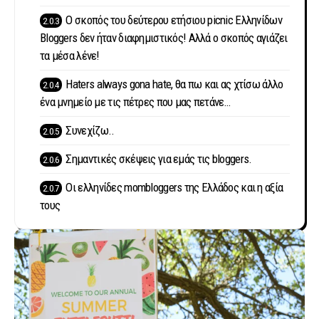
Ο σκοπός του δεύτερου ετήσιου picnic Ελληνίδων
Bloggers δεν ήταν διαφημιστικός! Αλλά ο σκοπός αγιάζει
τα μέσα λένε!
Haters always gona hate, θα πω και ας χτίσω άλλο
ένα μνημείο με τις πέτρες που μας πετάνε…
Συνεχίζω..
Σημαντικές σκέψεις για εμάς τις bloggers.
Οι ελληνίδες mombloggers της Ελλάδος και η αξία
τους