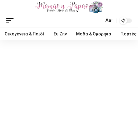
Aa
Οικογένεια & Παιδί
Ευ Ζην
Μόδα & Ομορφιά
Γιορτές