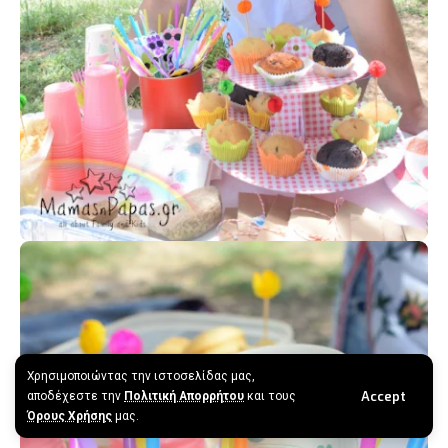
Χρησιμοποιώντας την ιστοσελίδας μας,
Accept
αποδέχεστε την
Πολιτική Απορρήτου
και τους
Όρους Χρήσης
μας.