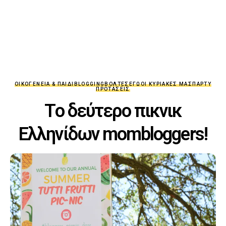
ΟΙΚΟΓΈΝΕΙΑ & ΠΑΙΔΊ
BLOGGING
ΒΌΛΤΕΣ
ΕΓΏ
ΟΙ ΚΥΡΙΑΚΈΣ ΜΑΣ
ΠΆΡΤΥ
ΠΡΟΤΆΣΕΙΣ
Tο δεύτερο πικνικ
Ελληνίδων mombloggers!