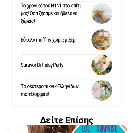
Το χρονικό του Η1Ν1 στο σπίτι
μας! Όσα ζήσαμε και ήθελα να
ξέρεις!
Εύκολα muffins χωρίς μίξερ
Survivor Birthday Party
Tο δεύτερο πικνικ Ελληνίδων
mombloggers!
Δείτε Επίσης