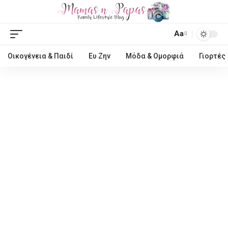
Aa
Οικογένεια & Παιδί
Ευ Ζην
Μόδα & Ομορφιά
Γιορτές