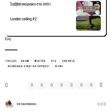
Σαββατοκύριακο στο σπίτι
London calling #2
Εύη.
TAGGED:
SNOW
WINTER
ΕΓΏ
ΣΚΈΨΕΙΣ
ΧΕΙΜΏΝΑΣ ΕΊΝΑΙ ΘΑ ΠΕΡΆΣΕΙ
ΧΙΌΝΙ
EVI SACHINIDOU