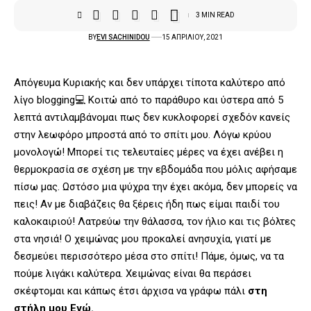
3 MIN READ
BY
EVI SACHINIDOU
15 ΑΠΡΙΛΊΟΥ, 2021
Απόγευμα Κυριακής και δεν υπάρχει τίποτα καλύτερο από
λίγο blogging💻 Κοιτώ από το παράθυρο και ύστερα από 5
λεπτά αντιλαμβάνομαι πως δεν κυκλοφορεί σχεδόν κανείς
στην λεωφόρο μπροστά από το σπίτι μου. Λόγω κρύου
μονολογώ! Μπορεί τις τελευταίες μέρες να έχει ανέβει η
θερμοκρασία σε σχέση με την εβδομάδα που μόλις αφήσαμε
πίσω μας. Ωστόσο μια ψύχρα την έχει ακόμα, δεν μπορείς να
πεις! Αν με διαβάζεις θα ξέρεις ήδη πως είμαι παιδί του
καλοκαιριού! Λατρεύω την θάλασσα, τον ήλιο και τις βόλτες
στα νησιά! Ο χειμώνας μου προκαλεί ανησυχία, γιατί με
δεσμεύει περισσότερο μέσα στο σπίτι! Πάμε, όμως, να τα
πούμε λιγάκι καλύτερα. Χειμώνας είναι θα περάσει
σκέφτομαι και κάπως έτσι άρχισα να γράφω πάλι
στη
στήλη μου Εγώ.