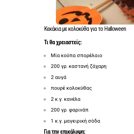
Κεκάκια με κολοκύθα για το Halloween
Τι θα χρειαστείς:
Μία κούπα σπορέλαιο
200 γρ. καστανή ζάχαρη
2 αυγά
πουρέ κολοκύθας
2 κ.γ. κανέλα
200 γρ. φαρινάπ
1 κ.γ. μαγειρική σόδα
Για την επικάλυψη: