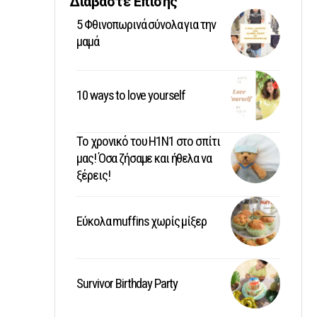
Διαβάστε Επίσης
5 Φθινοπωρινά σύνολα για την
μαμά
10 ways to love yourself
Το χρονικό του Η1Ν1 στο σπίτι
μας! Όσα ζήσαμε και ήθελα να
ξέρεις!
Εύκολα muffins χωρίς μίξερ
Survivor Birthday Party