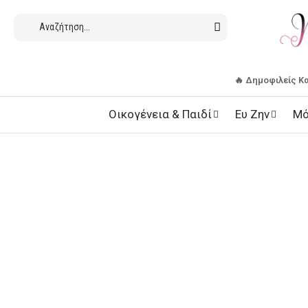
🔥 Δημοφιλείς Κ
Οικογένεια & Παιδί
Ευ Ζην
Μό