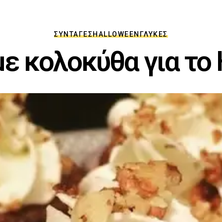
ΣΥΝΤΑΓΈΣ
HALLOWEEN
ΓΛΥΚΈΣ
ε κολοκύθα για το