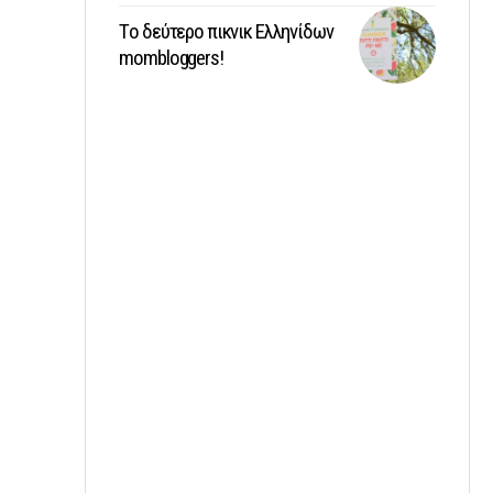
Tο δεύτερο πικνικ Ελληνίδων
mombloggers!