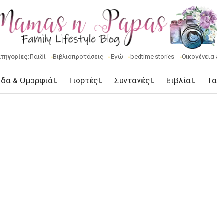
ατηγορίες:
Παιδί
Βιβλιοπροτάσεις
Εγώ
bedtime stories
Οικογένεια 
δα & Ομορφιά
Γιορτές
Συνταγές
Βιβλία
Τα