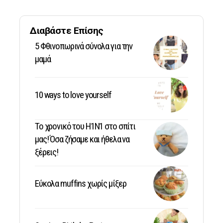
Διαβάστε Επίσης
5 Φθινοπωρινά σύνολα για την
μαμά
10 ways to love yourself
Το χρονικό του Η1Ν1 στο σπίτι
μας! Όσα ζήσαμε και ήθελα να
ξέρεις!
Εύκολα muffins χωρίς μίξερ