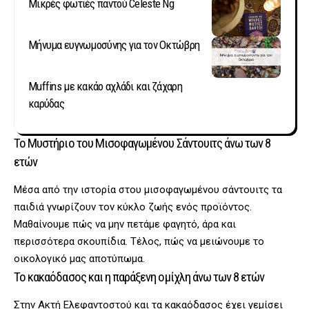
Μικρές φωτιές παντού Celeste Ng
Μήνυμα ευγνωμοσύνης για τον Οκτώβρη
Muffins με κακάο αχλάδι και ζάχαρη
καρύδας
Το Μυστήριο του Μισοφαγωμένου Σάντουιτς άνω των 8
ετών
Μέσα από την ιστορία στου μισοφαγωμένου σάντουιτς τα
παιδιά γνωρίζουν τον κύκλο ζωής ενός προϊόντος.
Μαθαίνουμε πώς να μην πετάμε φαγητό, άρα και
περισσότερα σκουπίδια. Τέλος, πώς να μειώνουμε το
οικολογικό μας αποτύπωμα.
Το κακαόδασος και η παράξενη ομίχλη άνω των 8 ετών
Στην Ακτή Ελεφαντοστού και τα κακαόδασος έχει γεμίσει