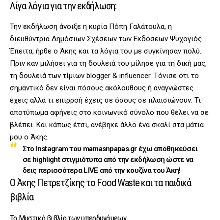
Λίγα λόγια για την εκδήλωση:
Την εκδήλωση άνοιξε η κυρία Πόπη Γαλάτουλα, η
διευθύντρια Δημόσιων Σχέσεων των Εκδόσεων Ψυχογιός.
Έπειτα, ήρθε ο Άκης και τα λόγια του με συγκίνησαν πολύ.
Πριν καν μιλήσει για τη δουλειά του μίλησε για τη δική μας,
τη δουλειά των τίμιων blogger & influencer. Τόνισε ότι το
σημαντικό δεν είναι πόσους ακόλουθους ή αναγνώστες
έχεις αλλά τι επιρροή έχεις σε όσους σε πλαισιώνουν. Τι
αποτύπωμα αφήνεις στο κοινωνικό σύνολο που θέλει να σε
βλέπει. Και κάπως έτσι, ανέβηκε άλλο ένα σκαλί στα μάτια
μου ο Άκης.
Στο Instagram του
mamasnpapas.gr
έχω αποθηκεύσει
σε highlight στιγμιότυπα από την εκδήλωση ώστε να
δεις περισσότερα LIVE από την κουζίνα του Άκη!
Ο Άκης Πετρετζίκης το Food Waste και τα παιδικά
βιβλία
Το Μυστικό βιβλίο των υπερδυνάμεων