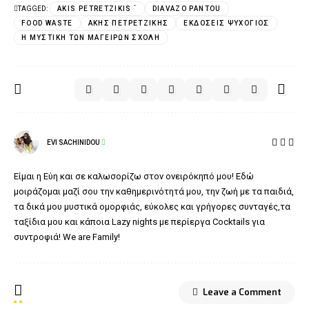
TAGGED:
AKIS PETRETZIKIS ΄
DIAVAZO PANTOU
FOOD WASTE
ΆΚΗΣ ΠΕΤΡΕΤΖΊΚΗΣ
ΕΚΔΌΣΕΙΣ ΨΥΧΟΓΙΌΣ
Η ΜΥΣΤΙΚΉ ΤΩΝ ΜΑΓΕΊΡΩΝ ΣΧΟΛΉ
EVI SACHINIDOU
Είμαι η Εύη και σε καλωσορίζω στον ονειρόκηπό μου! Εδώ
μοιράζομαι μαζί σου την καθημερινότητά μου, την ζωή με τα παιδιά,
τα δικά μου μυστικά ομορφιάς, εύκολες και γρήγορες συνταγές,τα
ταξίδια μου και κάποια Lazy nights με περίεργα Cocktails για
συντροφιά! We are Family!
Leave a Comment