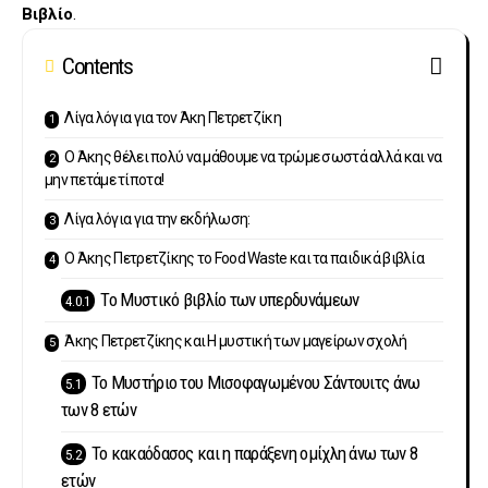
Βιβλίο
.
Contents
Λίγα λόγια για τον Άκη Πετρετζίκη
Ο Άκης θέλει πολύ να μάθουμε να τρώμε σωστά αλλά και να
μην πετάμε τίποτα!
Λίγα λόγια για την εκδήλωση:
Ο Άκης Πετρετζίκης το Food Waste και τα παιδικά βιβλία
Το Μυστικό βιβλίο των υπερδυνάμεων
Άκης Πετρετζίκης και Η μυστική των μαγείρων σχολή
Το Μυστήριο του Μισοφαγωμένου Σάντουιτς άνω
των 8 ετών
Το κακαόδασος και η παράξενη ομίχλη άνω των 8
ετών