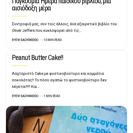
Παγκόσμια Ημέρα παιδικού βιβλίου, μια
αισιόδοξη μέρα
Συντροφιά μας, συν τοις άλλοις, ένα εξαιρετικό βιβλίο του
Oliver Jeffers που κυκλοφορεί από τις…
BY
EVI SACHINIDOU
10 MIN READ
Peanut Butter Cake!!
Λαχταριστό Cake με φυστικοβούτυρο και κομμάτια
σοκολάτας!! Το πόσο αγαπώ το φυστικοβούτυρο δεν
λέγεται!!!!! Και…
BY
EVI SACHINIDOU
1 MIN READ