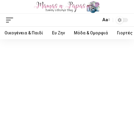
Aa
Οικογένεια & Παιδί
Ευ Ζην
Μόδα & Ομορφιά
Γιορτές