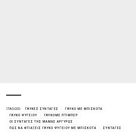
TAGGED:
ΓΛΥΚΈΣ ΣΥΝΤΑΓΈΣ
ΓΛΥΚΌ ΜΕ ΜΠΙΣΚΌΤΑ
ΓΛΥΚΌ ΨΥΓΕΊΟΥ
ΓΛΥΚΌΜΕ ΠΤΙΜΠΕΡ
ΟΙ ΣΥΝΤΑΓΈΣ ΤΗΣ ΜΑΜΆΣ ΑΡΓΥΡΏΣ
ΠΏΣ ΝΑ ΦΤΙΆΞΕΙΣ ΓΛΥΚΌ ΨΥΓΕΊΟΥ ΜΕ ΜΠΙΣΚΌΤΑ
ΣΥΝΤΑΓΈΣ