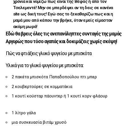
χρόνια και νομίζω πως είναι της Βέφας ή από τον
Τσελεμεντέ! Μην σε μπερδέψει αν τη δεις σε κανένα
site ως δική τους! Εγώ σας το ξεκαθαρίζω πως και η
μαμά μου από κάπου την βρήκε, όταν εμείς είμασταν
ακόμη μωρά!
Εδώ θα βρεις όλες τις ανεπανάληπτες συνταγές της μαμάς
Αργυρώς που τόσο αγαπάς και δοκιμάζεις χωρίς σκέψη!
Πώς να φτιάξεις γλυκό ψυγείου με μπισκότα
Υλικά για το γλυκό ψυγείου με μπισκότα:
2 πακέτα μπισκότα Παπαδοπούλου πτι μπερ
2 κουβερτούρες σε κομματάκια
1 κουτί κούσταρ πάουντερ ή 1 κουτί κορν φλάουρ
1 λίτρο γάλα
μια συσκευασία βιτάμ χρυσό