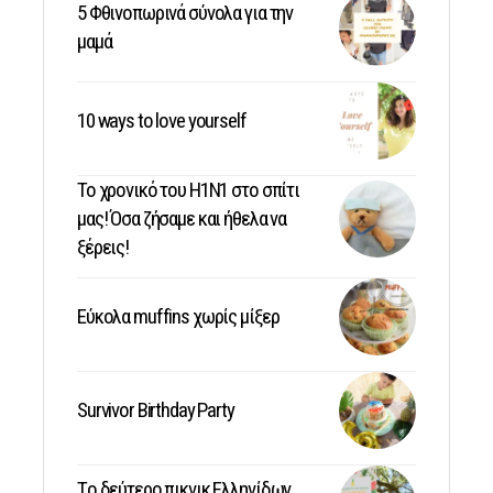
5 Φθινοπωρινά σύνολα για την
μαμά
10 ways to love yourself
Το χρονικό του Η1Ν1 στο σπίτι
μας! Όσα ζήσαμε και ήθελα να
ξέρεις!
Εύκολα muffins χωρίς μίξερ
Survivor Birthday Party
Tο δεύτερο πικνικ Ελληνίδων