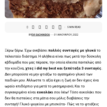
5 MIN READ
BY
EVI SACHINIDOU
31 ΙΑΝΟΥΑΡΊΟΥ, 2022
Ξέρω ξέρω. Έχω ανεβάσει
πολλές συνταγές με γλυκά
το
τελευταίο διάστημα. Η αλήθεια είναι πως μετά την δύσκολη
εβδομάδα που μας πέρασε, την οποία έλειπα παντελώς από
την κουζίνα,
χτες i did my best και ξεπέταξα 3 συνταγές.
Δεν μπορούσα να μην φτιάξω το αγαπημένο γλυκό των
παιδιών μου. Άλλωστε τι αξία έχει η ζωή αν δεν έχεις ένα
ωραίο επιδόρπιο για μετά το μεσημεριανό; Και το
συγκεκριμένο είναι
ευκολάκι
σου λέω! Τόσο ευκολάκι που
δεν θα πιστεύεις στα μάτια σου μόλις διαβάσεις την
συνταγή! Γλυκό ψυγείου με μπισκότα- Πώς να το φτιάξεις