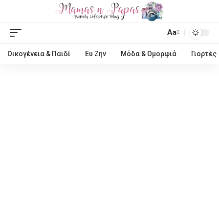
Aa
Οικογένεια & Παιδί
Ευ Ζην
Μόδα & Ομορφιά
Γιορτές