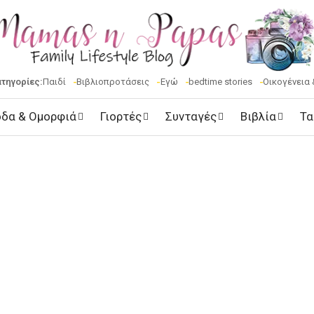
ατηγορίες:
Παιδί
Βιβλιοπροτάσεις
Εγώ
bedtime stories
Οικογένεια 
δα & Ομορφιά
Γιορτές
Συνταγές
Βιβλία
Τα