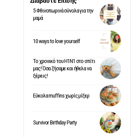
Διαβάστε Επίσης
5 Φθινοπωρινά σύνολα για την
μαμά
10 ways to love yourself
Το χρονικό του Η1Ν1 στο σπίτι
μας! Όσα ζήσαμε και ήθελα να
ξέρεις!
Εύκολα muffins χωρίς μίξερ
Survivor Birthday Party