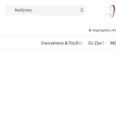
🔥 Δημοφιλείς Κ
Οικογένεια & Παιδί
Ευ Ζην
Μό