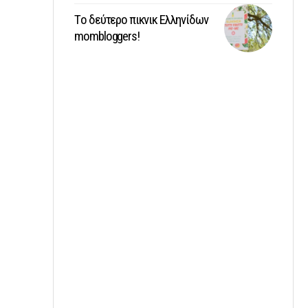
Tο δεύτερο πικνικ Ελληνίδων
mombloggers!