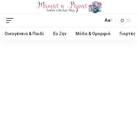
Aa
Οικογένεια & Παιδί
Ευ Ζην
Μόδα & Ομορφιά
Γιορτές