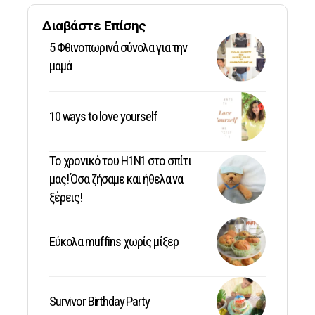
Διαβάστε Επίσης
5 Φθινοπωρινά σύνολα για την
μαμά
10 ways to love yourself
Το χρονικό του Η1Ν1 στο σπίτι
μας! Όσα ζήσαμε και ήθελα να
ξέρεις!
Εύκολα muffins χωρίς μίξερ
Survivor Birthday Party