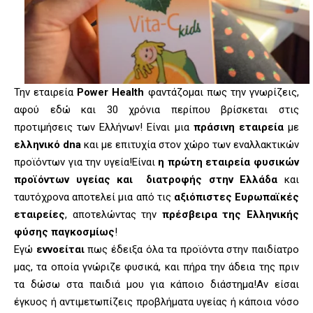
Την εταιρεία
Power Health
φαντάζομαι πως την γνωρίζεις,
αφού εδώ και 30 χρόνια περίπου βρίσκεται στις
προτιμήσεις των Ελλήνων! Είναι μια
πράσινη εταιρεία
με
ελληνικό dna
και με επιτυχία στον χώρο των εναλλακτικών
προϊόντων για την υγεία!Είναι
η πρώτη εταιρεία φυσικών
προϊόντων υγείας και διατροφής στην Ελλάδα
και
ταυτόχρονα αποτελεί μια από τις
αξιόπιστες Ευρωπαϊκές
εταιρείες
, αποτελώντας την
πρέσβειρα της Ελληνικής
φύσης παγκοσμίως
!
Εγώ
εννοείται
πως έδειξα όλα τα προϊόντα στην παιδίατρο
μας, τα οποία γνώριζε φυσικά, και πήρα την άδεια της πριν
τα δώσω στα παιδιά μου για κάποιο διάστημα!Αν είσαι
έγκυος ή αντιμετωπίζεις προβλήματα υγείας ή κάποια νόσο