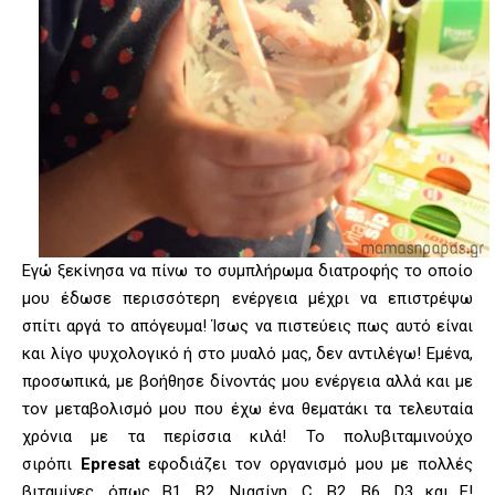
Εγώ ξεκίνησα να πίνω το συμπλήρωμα διατροφής το οποίο
μου έδωσε περισσότερη ενέργεια μέχρι να επιστρέψω
σπίτι αργά το απόγευμα! Ίσως να πιστεύεις πως αυτό είναι
και λίγο ψυχολογικό ή στο μυαλό μας, δεν αντιλέγω! Εμένα,
προσωπικά, με βοήθησε δίνοντάς μου ενέργεια αλλά και με
τον μεταβολισμό μου που έχω ένα θεματάκι τα τελευταία
χρόνια με τα περίσσια κιλά! Το πολυβιταμινούχο
σιρόπι
Epresat
εφοδιάζει τον οργανισμό μου με πολλές
βιταμίνες, όπως Β1, Β2, Νιασίνη, C, B2, B6, D3 και Ε!