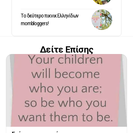
Tο δεύτερο πικνικ Ελληνίδων
mombloggers!
Δείτε Επίσης