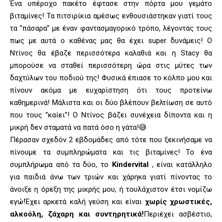
Ένα υπέροχο πακέτο έφτασε στην πόρτα μου γεμάτο
βιταμίνες! Τα πιτσιρίκια αμέσως ενθουσιάστηκαν γιατί τους
τα ”πάσαρα” με έναν φαντασμαγορικό τρόπο, λέγοντάς τους
πως με αυτά ο καθένας μας θα έχει super δυνάμεις! Ο
Ντίνος θα έβαζε περισσότερα καλαθιά και η Stacy θα
μπορούσε να σταθεί περισσότερη ώρα στις μύτες των
δαχτύλων του ποδιού της! Φυσικά έπιασε το κόλπο μου και
πίνουν ακόμα με ευχαρίστηση ότι τους προτείνω
καθημερινά! Μάλιστα και οι δύο βλέπουν βελτίωση σε αυτό
που τους ”καίει”! Ο Ντίνος βάζει συνέχεια δίποντα και η
μικρή δεν σταματά να πατά όσο η γάτα!😅
Πέρασαν σχεδόν 2 εβδομάδες από τότε που ξεκινήσαμε να
πίνουμε τα συμπληρώματα και τις βιταμίνες! Το ένα
συμπλήρωμα από τα δύο, το
Kindervital
, είναι κατάλληλο
για παιδιά άνω των τριών και χάρηκα γιατί πίνοντας το
άνοιξε η όρεξη της μικρής μου, ή τουλάχιστον έτσι νομίζω
εγώ!Έχει αρκετά καλή γεύση και είναι
χωρίς χρωστικές,
αλκοόλη, ζάχαρη και συντηρητικά!
Περιέχει ασβέστιο,