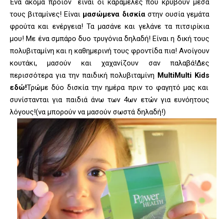
Ένα ακόμα προϊόν είναι οι καραμέλες που κρύβουν μέσα
τους βιταμίνες! Είναι
μασώμενα δισκία
στην ουσία γεμάτα
φρούτα και ενέργεια! Τα μασάνε και γελάνε τα πιτσιρίκια
μου! Με ένα σμπάρο δυο τρυγόνια δηλαδή! Είναι η δική τους
πολυβιταμίνη και η καθημερινή τους φροντίδα πια! Ανοίγουν
κουτάκι, μασούν και χαχανίζουν σαν παλαβά!Δες
περισσότερα για την παιδική πολυβιταμίνη
MultiMulti Kids
εδώ!
Τρώμε δύο δισκία την ημέρα πριν το φαγητό μας και
συνίστανται για παιδιά άνω των 4ων ετών για ευνόητους
λόγους!(να μπορούν να μασούν σωστά δηλαδή!)