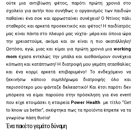
ούτε μια αντιβίωση φέτος, παρότι πρώτη χρονιά στο
σχολείο για αυτήν που συνήθως ο οργανισμός των παιδιών
παθαίνει ένα σοκ και αρρωσταίνει συνέχεια! Ο Ντίνος πάλι
σταθερός και αρκετά προσεκτικός και φέτος! Η παιδίατρός
μας είναι πάντα στο πλευρό μας νύχτα- μέρα και όποια ώρα
την χρειαστούμε, ακόμα και αν είναι η πιο ακατάλληλη!
Ωστόσο, εγώ, μιας και είμαι για πρώτη χρονιά μια
working
mom
έχασα εντελώς την μπάλα και αισθανόμουν συνέχεια
κόπωση και κατάπτωση! Η διατροφή μου γεμάτη ατασθαλίες
και ένα κορμί αρκετά επιβαρυμένο! Το ενδεχόμενο να
ξεκινήσω κάποιο συμπλήρωμα διατροφής όλο και
περισσότερο μου φάνταζε δελεαστικό! Και έτσι παρότι δεν
μπόρεσα να είμαι παρούσα στην πρόσκληση για ένα event
που είχε ετοιμάσει η εταιρεία
Power Health
με τίτλο ”Get
to know us better”, σκέφτηκα πως τα προϊόντα έπρεπε να τα
γνωρίσω πάση θυσία!
Ένα πακέτο γεμάτο δύναμη