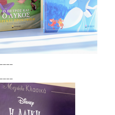
————
————