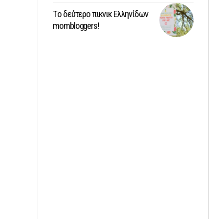
Tο δεύτερο πικνικ Ελληνίδων
mombloggers!