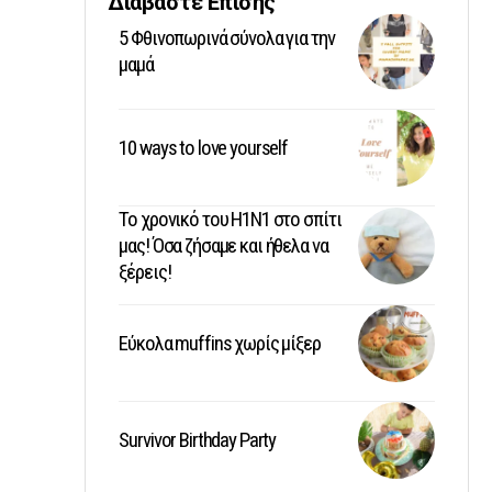
Διαβάστε Επίσης
5 Φθινοπωρινά σύνολα για την
μαμά
10 ways to love yourself
Το χρονικό του Η1Ν1 στο σπίτι
μας! Όσα ζήσαμε και ήθελα να
ξέρεις!
Εύκολα muffins χωρίς μίξερ
Survivor Birthday Party