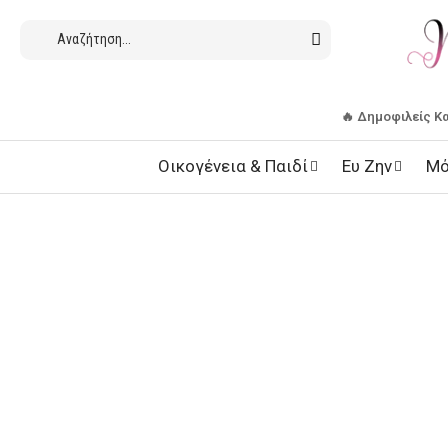
🔥 Δημοφιλείς Κ
Οικογένεια & Παιδί
Ευ Ζην
Μό