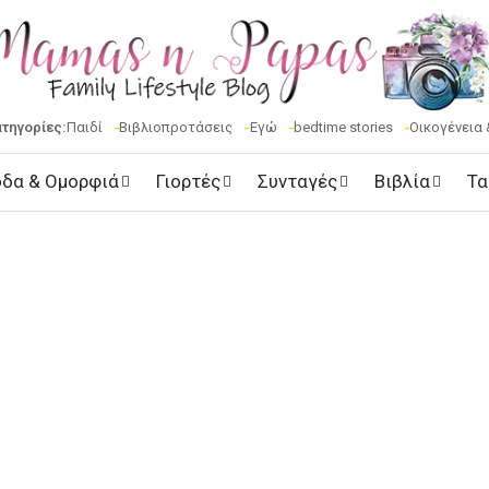
ατηγορίες:
Παιδί
Βιβλιοπροτάσεις
Εγώ
bedtime stories
Οικογένεια 
δα & Ομορφιά
Γιορτές
Συνταγές
Βιβλία
Τα