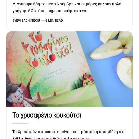
Διανύουμε ήδη τα μέσα Νοέμβρη και οι μέρες κυλούν πολύ
γρήγορα! Ωστόσο, σήμερα σκέφτηκα να…
BY
EVI SACHINIDOU
8 MIN READ
Το χρυσαφένιο κουκούτσι
Το Χρυσαφένιο κουκούτσι είναι μια πρόσφατη προσθήκη στη
βιβλιοθήκη μας που ήθελα πολύ να πάρει…