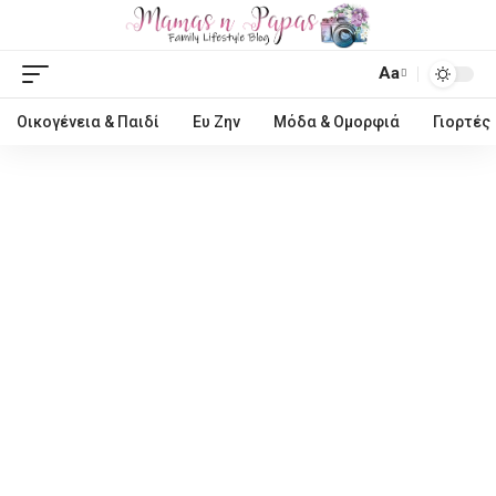
Aa
Οικογένεια & Παιδί
Ευ Ζην
Μόδα & Ομορφιά
Γιορτές