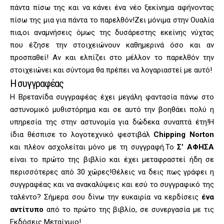
πάντα πίσω της και να κάνει ένα νέο ξεκίνημα αφήνοντας
πίσω της μια για πάντα το παρελθόν!Ζει μόνιμα στην Ουαλία
πια,οι αναμνήσεις όμως της δυσάρεστης εκείνης νύχτας
που έζησε την στοιχειώνουν καθημερινά όσο και αν
προσπαθεί! Αν και ελπίζει στο μέλλον το παρελθόν την
στοιχειώνει και σύντομα θα πρέπει να λογαριαστεί με αυτό!
Η συγγραφέας
Η Βρετανίδα συγγραφέας έχει μεγάλη φαντασία πάνω στο
αστυνομικό μυθιστόρημα και σε αυτό την βοηθάει πολύ η
υπηρεσία της στην αστυνομία για δώδεκα συναπτά έτη!Η
ίδια θέσπισε το λογοτεχνικό φεστιβάλ
Chipping Norton
και πλέον ασχολείται μόνο με τη συγγραφή.Το
Σ’ ΑΦΗΣΑ
είναι το πρώτο της βιβλίο και έχει μεταφραστεί ήδη σε
περισσότερες από 30 χώρες!Θέλεις να δεις πως γράφει η
συγγραφέας και να ανακαλύψεις και εσύ το συγγραφικό της
ταλέντο? Σήμερα σου δίνω την ευκαιρία να κερδίσεις
ένα
αντίτυπο
από το πρώτο της βιβλίο, σε συνεργασία με τις
Εκδόσεις Μεταίχμιο!