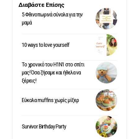
Διαβάστε Επίσης
5 Φθινοπωρινά σύνολα για την
μαμά
10 ways to love yourself
Το χρονικό του Η1Ν1 στο σπίτι
μας! Όσα ζήσαμε και ήθελα να
ξέρεις!
Εύκολα muffins χωρίς μίξερ
Survivor Birthday Party