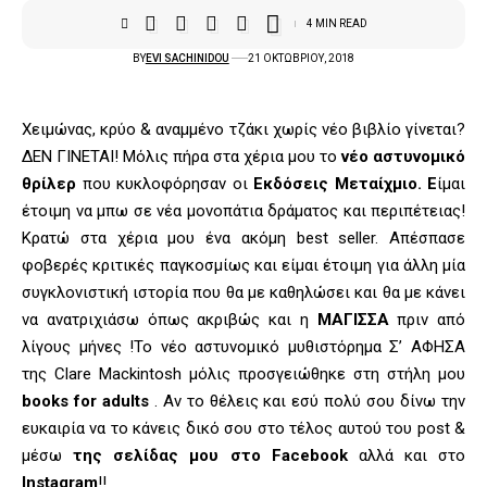
4 MIN READ
BY
EVI SACHINIDOU
21 ΟΚΤΩΒΡΊΟΥ, 2018
Χειμώνας, κρύο & αναμμένο τζάκι χωρίς νέο βιβλίο γίνεται?
ΔΕΝ ΓΙΝΕΤΑΙ! Μόλις πήρα στα χέρια μου το
νέο αστυνομικό
θρίλερ
που κυκλοφόρησαν οι
Εκδόσεις Μεταίχμιο. Ε
ίμαι
έτοιμη να μπω σε νέα μονοπάτια δράματος και περιπέτειας!
Κρατώ στα χέρια μου ένα ακόμη best seller. Απέσπασε
φοβερές κριτικές παγκοσμίως και είμαι έτοιμη για άλλη μία
συγκλονιστική ιστορία που θα με καθηλώσει και θα με κάνει
να ανατριχιάσω όπως ακριβώς και η
ΜΑΓΙΣΣΑ
πριν από
λίγους μήνες !Το νέο αστυνομικό μυθιστόρημα Σ’ ΑΦΗΣΑ
της Clare Mackintosh μόλις προσγειώθηκε στη στήλη μου
books for adults
. Αν το θέλεις και εσύ πολύ σου δίνω την
ευκαιρία να το κάνεις δικό σου στο τέλος αυτού του post &
μέσω
της σελίδας μου στο Facebook
αλλά και στο
Instagram
!!