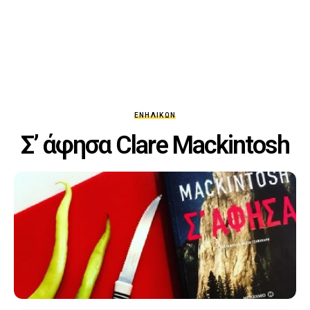
ΕΝΗΛΊΚΩΝ
Σ’ άφησα Clare Mackintosh