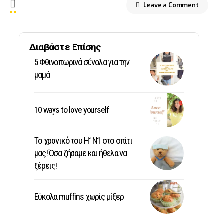
Leave a Comment
Διαβάστε Επίσης
5 Φθινοπωρινά σύνολα για την
μαμά
10 ways to love yourself
Το χρονικό του Η1Ν1 στο σπίτι
μας! Όσα ζήσαμε και ήθελα να
ξέρεις!
Εύκολα muffins χωρίς μίξερ