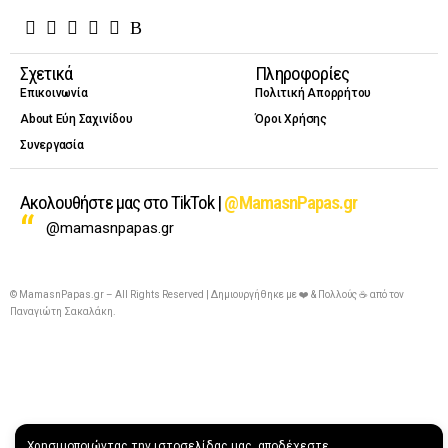
Σχετικά
Πληροφορίες
Επικοινωνία
Πολιτική Απορρήτου
About Εύη Σαχινίδου
Όροι Χρήσης
Συνεργασία
Ακολουθήστε μας στο TikTok |
@MamasnPapas.gr
@mamasnpapas.gr
© MamasnPapas.gr – All Rights Reserved | Δημιουργήθηκε με ❤️ & Πολλούς ☕ από τον
Παναγιώτη Σακαλάκη
.
Χρησιμοποιώντας την ιστοσελίδας μας, αποδέχεστε