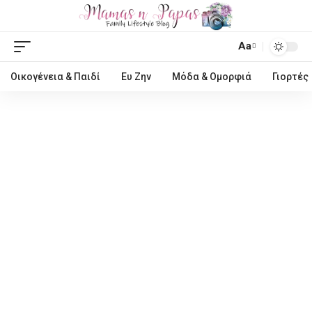
Aa
Οικογένεια & Παιδί
Ευ Ζην
Μόδα & Ομορφιά
Γιορτές