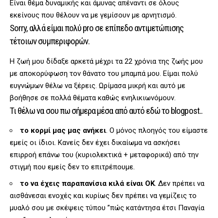
Είναι θέμα δυναμικής και άμυνας απέναντι σε όλους
εκείνους που θέλουν να με γεμίσουν με αρνητισμό.
Sorry, αλλά είμαι πολύ pro σε επίπεδο αντιμετώπισης
τέτοιων συμπεριφορών.
Η ζωή μου δίδαξε αρκετά μέχρι τα 22 χρόνια της ζωής μου
με αποκορύφωση τον θάνατο του μπαμπά μου. Είμαι πολύ
ευγνώμων θέλω να ξέρεις. Ωρίμασα μικρή και αυτό με
βοήθησε σε πολλά θέματα καθώς ενηλικιωνόμουν.
Τι θέλω να σου πω σήμερα μέσα από αυτό εδώ το blogpost..
το κορμί μας μας ανήκει
. Ο μόνος πλοηγός του είμαστε
εμείς οι ίδιοι. Κανείς δεν έχει δικαίωμα να ασκήσει
επιρροή επάνω του (κυριολεκτικά + μεταφορικά) από την
στιγμή που εμείς δεν το επιτρέπουμε.
το να έχεις παραπανίσια κιλά είναι OK
. Δεν πρέπει να
αισθάνεσαι ενοχές και κυρίως δεν πρέπει να γεμίζεις το
μυαλό σου με σκέψεις τύπου ”πώς κατάντησα έτσι Παναγία