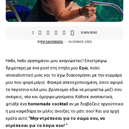
8 MIN READ
BY
EVI SACHINIDOU
14 ΙΟΥΛΊΟΥ, 2020
Hello, hello αγαπημένοι μου αναγνώστες! Επιστρέφω
δριμύτερη με ένα post στη στήλη μου
Εγώ
, πολύ
αποκαλυπτικό μιας και το έχω διακοσμήσει με την κορμάρα
μου που φορά μαγιό. Φανερά απενοχοποιημένη, όσον αφορά
τα περίσσια κιλά μου, βρίσκομαι εδώ να μοιραστώ μαζί σου
σκέψεις, νέα και όμορφα μηνύματα. Κάθισε αναπαυτικά,
φτιάξε ένα
homemade cocktail
αν με διαβάζεις αργούτσικα
ή μια καφεδάρα αν μόλις άνοιξες το μάτι σου! Και για αρχή
κράτα αυτό
”Μην ντρέπεσαι για το σώμα σου, να
ντρέπεσαι για τα λόγια σου! ”