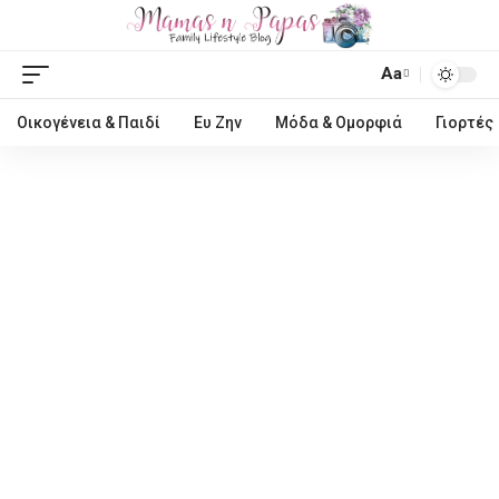
Aa
Οικογένεια & Παιδί
Ευ Ζην
Μόδα & Ομορφιά
Γιορτές