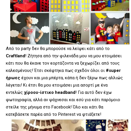
Από το party δεν θα μπορούσε να λείψει κάτι από το
Craftland
! Ζήτησα από την φιλενάδα μου να μου ετοιμάσει
κάτι που θα έκανε τον εορτάζοντα να ξεχωρίζει από τους
καλεσμένους! Έτσι σκέφτηκα πως σχεδόν όλοι οι
#super
ήρωες
έχουν και μια μπέρτα, κάπα ή δεν ξέρω πως αλλιώς
λέγεται! Κι έτσι θα μου ετοιμάσει μια ασορτί με ένα
εντελώς
χίροου-ίστικο headband
! Για αυτό δεν έχω
φωτογραφία, αλλά αν ψάχνεσαι και εσύ για κάτι παρόμοιο
στείλε της μήνυμα στο Facebook! Όλο και κάτι θα
κατεβάσετε παρέα από το Pinterest να φτιάξετε!