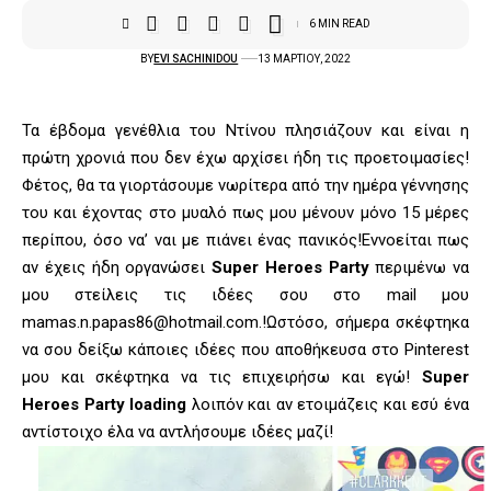
6 MIN READ
BY
EVI SACHINIDOU
13 ΜΑΡΤΊΟΥ, 2022
Τα έβδομα γενέθλια του Ντίνου πλησιάζουν και είναι η
πρώτη χρονιά που δεν έχω αρχίσει ήδη τις προετοιμασίες!
Φέτος, θα τα γιορτάσουμε νωρίτερα από την ημέρα γέννησης
του και έχοντας στο μυαλό πως μου μένουν μόνο 15 μέρες
περίπου, όσο να’ ναι με πιάνει ένας πανικός!Εννοείται πως
αν έχεις ήδη οργανώσει
Super Heroes Party
περιμένω να
μου στείλεις τις ιδέες σου στο mail μου
mamas.n.papas86@hotmail.com
.!Ωστόσο, σήμερα σκέφτηκα
να σου δείξω κάποιες ιδέες που αποθήκευσα στο Pinterest
μου και σκέφτηκα να τις επιχειρήσω και εγώ!
Super
Heroes Party loading
λοιπόν και αν ετοιμάζεις και εσύ ένα
αντίστοιχο έλα να αντλήσουμε ιδέες μαζί!