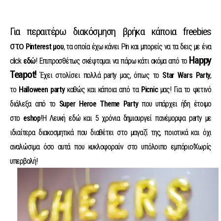
Για περαιτέρω διακόσμηση βρήκα κάποια freebies
στο
Pinterest μου
, τα οποία έχω κάνει Pin και μπορείς να τα δεις με ένα
Happy
click
εδώ
! Επιπροσθέτως σκέφτομαι να πάρω κάτι ακόμα από το
Teapot!
Έχει στολίσει πολλά party μας, όπως το
Star Wars Party
,
το
Halloween party
καθώς και κάποια από τα
Picnic
μας! Για το φετινό
διάλεξα από το
Super Heroe Theme Party
που υπάρχει ήδη έτοιμο
στο
eshop
!Η Λευκή εδώ και 5 χρόνια δημιουργεί πανέμορφα party με
ιδιαίτερα διακοσμητικά που διαθέτει στο μαγαζί της, ποιοτικά και όχι
αναλώσιμα όσο αυτά που κυκλοφορούν στο υπόλοιπο εμπόριο!Χωρίς
υπερβολή!