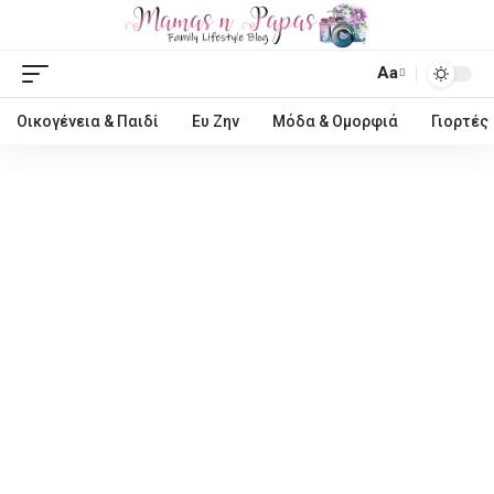
Aa
Οικογένεια & Παιδί
Ευ Ζην
Μόδα & Ομορφιά
Γιορτές