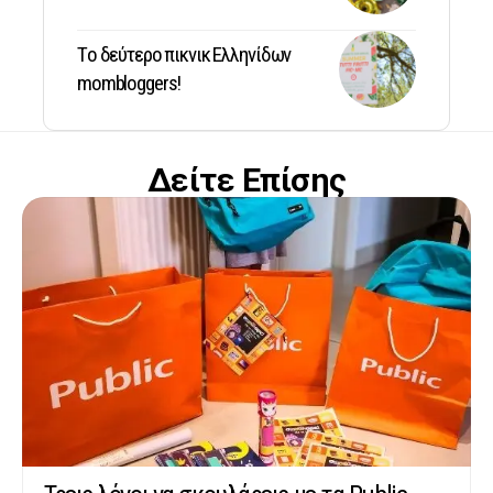
Tο δεύτερο πικνικ Ελληνίδων
mombloggers!
Δείτε Επίσης