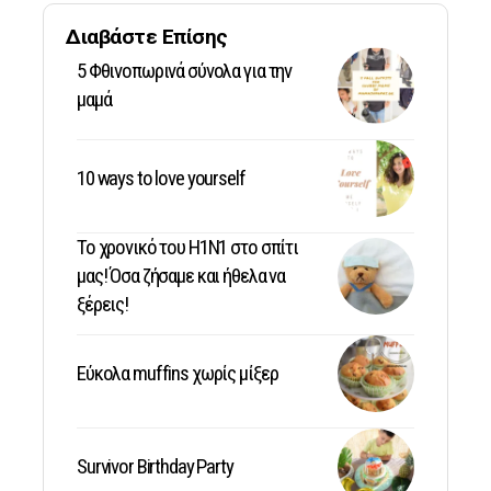
Διαβάστε Επίσης
5 Φθινοπωρινά σύνολα για την
μαμά
10 ways to love yourself
Το χρονικό του Η1Ν1 στο σπίτι
μας! Όσα ζήσαμε και ήθελα να
ξέρεις!
Εύκολα muffins χωρίς μίξερ
Survivor Birthday Party