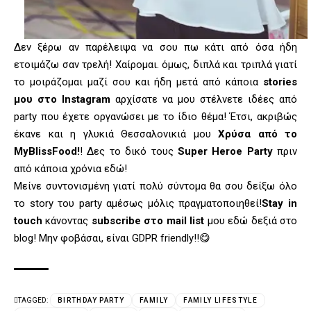
Δεν ξέρω αν παρέλειψα να σου πω κάτι από όσα ήδη
ετοιμάζω σαν τρελή! Χαίρομαι. όμως, διπλά και τριπλά γιατί
το μοιράζομαι μαζί σου και ήδη μετά από κάποια
stories
μου στο
Instagram
αρχίσατε να μου στέλνετε ιδέες από
party που έχετε οργανώσει με το ίδιο θέμα! Έτσι, ακριβώς
έκανε και η γλυκιά Θεσσαλονικιά μου
Χρύσα από το
MyBlissFood!
! Δες το δικό τους
Super Heroe Party
πριν
από κάποια χρόνια εδώ!
Μείνε συντονισμένη γιατί πολύ σύντομα θα σου δείξω όλο
το story του party αμέσως μόλις πραγματοποιηθεί!
Stay in
touch
κάνοντας
subscribe στο mail list
μου εδώ δεξιά στο
blog! Μην φοβάσαι, είναι GDPR friendly!!😋
TAGGED:
BIRTHDAY PARTY
FAMILY
FAMILY LIFESTYLE