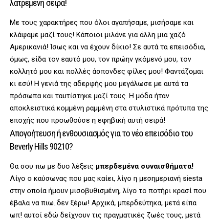
λατρεμένη σειρά!
Με τους χαρακτήρες που όλοι αγαπήσαμε, μισήσαμε και
κλάψαμε μαζί τους! Κάποιοι μιλάνε για άλλη μια χαζό
Αμερικανιά! Ίσως και να έχουν δίκιο! Σε αυτά τα επεισόδια,
όμως, είδα τον εαυτό μου, τον πρώην γκόμενό μου, τον
κολλητό μου και πολλές άσπονδες φίλες μου! Φαντάζομαι
κι εσύ! Η γενιά της αδερφής μου μεγάλωσε με αυτά τα
πρόσωπα και ταυτίστηκε μαζί τους. Η μόδα ήταν
αποκλειστικά κομμένη ραμμένη στα στυλιστικά πρότυπα της
εποχής που προωθούσε η εφηβική αυτή σειρά!
Απογοήτευση ή ενθουσιασμός για το νέο επεισόδιο του
Beverly Hills 90210?
Θα σου πω με δυο λέξεις
μπερδεμένα συναισθήματα!
Λίγο ο καύσωνας που μας καίει, λίγο η μεσημεριανή siesta
στην οποία ήμουν μισοβυθισμένη, λίγο το ποτήρι κρασί που
έβαλα να πιω..δεν ξέρω! Αρχικά, μπερδεύτηκα, μετά είπα
ωπ! αυτοί εδώ δείχνουν τις πραγματικές ζωές τους, μετά