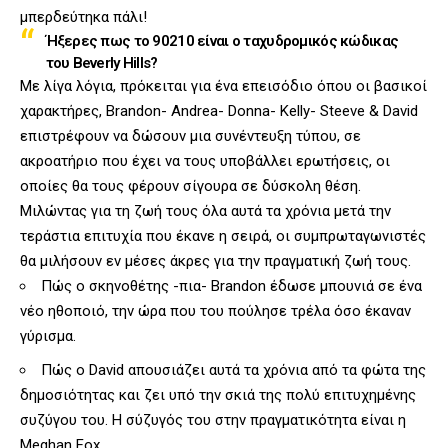
μπερδεύτηκα πάλι!
Ήξερες πως τo 90210 είναι ο ταχυδρομικός κώδικας
του Beverly Hills?
Με λίγα λόγια, πρόκειται για ένα επεισόδιο όπου οι βασικοί
χαρακτήρες, Brandon- Andrea- Donna- Kelly- Steeve & David
επιστρέφουν να δώσουν μια συνέντευξη τύπου, σε
ακροατήριο που έχει να τους υποβάλλει ερωτήσεις, οι
οποίες θα τους φέρουν σίγουρα σε δύσκολη θέση.
Μιλώντας για τη ζωή τους όλα αυτά τα χρόνια μετά την
τεράστια επιτυχία που έκανε η σειρά, οι συμπρωταγωνιστές
θα μιλήσουν εν μέσες άκρες για την πραγματική ζωή τους.
Πώς ο σκηνοθέτης -πια- Brandon έδωσε μπουνιά σε ένα
νέο ηθοποιό, την ώρα που του πούλησε τρέλα όσο έκαναν
γύρισμα.
Πώς ο David απουσιάζει αυτά τα χρόνια από τα φώτα της
δημοσιότητας και ζει υπό την σκιά της πολύ επιτυχημένης
συζύγου του. Η σύζυγός του στην πραγματικότητα είναι η
Meghan Fox.