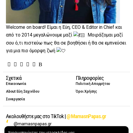
Welcome on board! Είμαι η Εύη, CEO & Editor in Chief και
από το 2014 μεγαλώνουμε μαζί
Μοιράζομαι μαζί
σου ό,τι πιστεύω πως θα σε βοηθήσει ή θα σε εμπνεύσει
για μια πιο όμορφη ζωή
Σχετικά
Πληροφορίες
Επικοινωνία
Πολιτική Απορρήτου
About Εύη Σαχινίδου
Όροι Χρήσης
Συνεργασία
Ακολουθήστε μας στο TikTok |
@MamasnPapas.gr
@mamasnpapas.gr
Χρησιμοποιώντας την ιστοσελίδας μας,