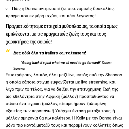
Πώς η Donna αντιμετωπίζει οικονομικές δυσκολίες,
πράγμα που εν μέρη ισχύει, και πάει λέγοντας!
Πραγματικότητα με στοιχεία μυθοπλασίας, τα οποία όμως
εμπλέκονται με τις πραγματικές ζωές τους και τους
χαρακτήρες της σειράς!
Δες εδώ όλα τα trailers και τα teasers!
”
Going back it’s just what we all need to go forward!
” Donna
Summer
Επιστρέφουν, λοιπόν, όλοι μαζί live, εκτός από την Shannon
η οποία κάποια στιγμή εμφανίζεται με live streaming, και
λίγο πριν το τέλος, για να δείξει την επιτυχημένη ζωή της
ως εθελόντρια στην Αφρική (μάλλον) προσπαθώντας να
σώσει ένα τιγράκι (μάλλον, είπαμε ήμουν ζαλισμένη
εξαιτίας των παραπάνω!) Υπάρχει ένταση μεταξύ τους, ή
μάλλον αμηχανία θα πω καλύτερα. Η Kelly με την Donna είναι
μόνο πιο κοντά μεταξύ τους και παραμένουν κολλητές όπως