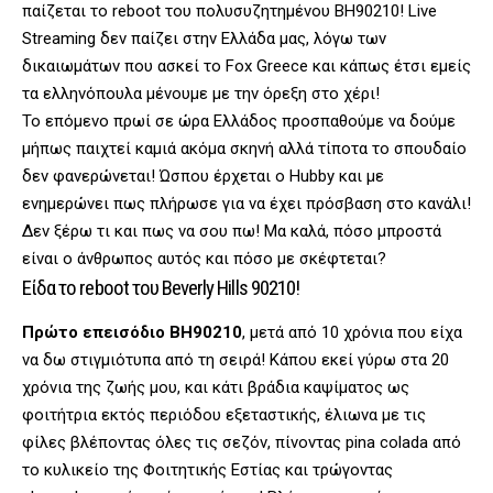
παίζεται το reboot του πολυσυζητημένου BH90210! Live
Streaming δεν παίζει στην Ελλάδα μας, λόγω των
δικαιωμάτων που ασκεί το Fox Greece και κάπως έτσι εμείς
τα ελληνόπουλα μένουμε με την όρεξη στο χέρι!
Το επόμενο πρωί σε ώρα Ελλάδος προσπαθούμε να δούμε
μήπως παιχτεί καμιά ακόμα σκηνή αλλά τίποτα το σπουδαίο
δεν φανερώνεται! Ώσπου έρχεται ο Hubby και με
ενημερώνει πως πλήρωσε για να έχει πρόσβαση στο κανάλι!
Δεν ξέρω τι και πως να σου πω! Μα καλά, πόσο μπροστά
είναι ο άνθρωπος αυτός και πόσο με σκέφτεται?
Είδα το reboot του Beverly Hills 90210!
Πρώτο επεισόδιο BH90210
, μετά από 10 χρόνια που είχα
να δω στιγμιότυπα από τη σειρά! Κάπου εκεί γύρω στα 20
χρόνια της ζωής μου, και κάτι βράδια καψίματος ως
φοιτήτρια εκτός περιόδου εξεταστικής, έλιωνα με τις
φίλες βλέποντας όλες τις σεζόν, πίνοντας pina colada από
το κυλικείο της Φοιτητικής Εστίας και τρώγοντας