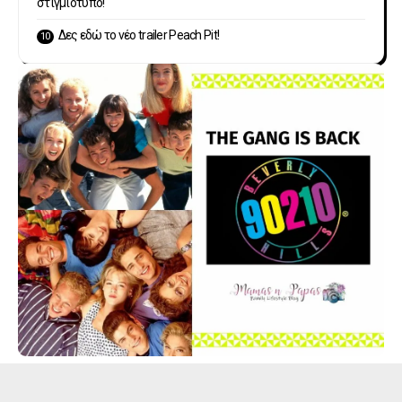
στιγμιότυπο!
Δες εδώ το νέο trailer Peach Pit!