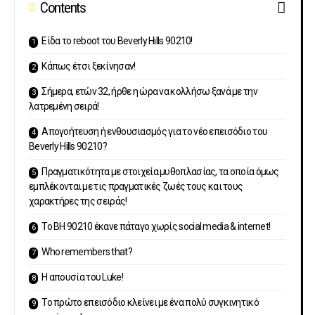
Contents
Είδα το reboot του Beverly Hills 90210!
Κάπως έτσι ξεκίνησαν!
Σήμερα, ετών 32, ήρθε η ώρα να κολλήσω ξανά με την
λατρεμένη σειρά!
Απογοήτευση ή ενθουσιασμός για το νέο επεισόδιο του
Beverly Hills 90210?
Πραγματικότητα με στοιχεία μυθοπλασίας, τα οποία όμως
εμπλέκονται με τις πραγματικές ζωές τους και τους
χαρακτήρες της σειράς!
To BH 90210 έκανε πάταγο χωρίς social media & internet!
Who remembers that?
Η απουσία του Luke!
Το πρώτο επεισόδιο κλείνει με ένα πολύ συγκινητικό