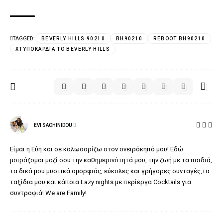
TAGGED:
BEVERLY HILLS 90210
BH90210
REBOOT BH90210
ΧΤΥΠΟΚΆΡΔΙΑ ΤΟ BEVERLY HILLS
EVI SACHINIDOU
Είμαι η Εύη και σε καλωσορίζω στον ονειρόκηπό μου! Εδώ
μοιράζομαι μαζί σου την καθημερινότητά μου, την ζωή με τα παιδιά,
τα δικά μου μυστικά ομορφιάς, εύκολες και γρήγορες συνταγές,τα
ταξίδια μου και κάποια Lazy nights με περίεργα Cocktails για
συντροφιά! We are Family!