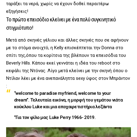
ταράξει τα νερά, χωρίς να έχουν δοθεί περαιτέρω
εξηγήσεις!
Το πρώτο επεισόδιο κλείνει με ένα πολύ συγκινητικό
στιγμιότυπο!
Μετά από σκηνές γέλιου και άλλες σκηνές που σε αφήνουν
με το στόμα ανοιχτό, η Kelly επισκέπτεται την Donna στο
σπίτι της,όπου τα κορίτσια της βλέπουν τα επεισόδια του
Beverly Hills. Κάπου εκεί γεννάται η ιδέα του reboot στο
κεφάλι της Ντόνας. Λίγο μετά κλείνει με την σκηνή όπου ο
Ντίλαν λέει με ένα ανεπανάληπτα sexy ύφος στον Μπράντον
:
“welcome to paradise my friend, welcome to your
dream”. Τελευταία εικόνα, η μορφή του γεμάτου νιάτα
κούκλου Luke και μια αποχαιρετιστήρια λεζάντα
”Για τον φίλο μας Luke Perry 1966- 2019.