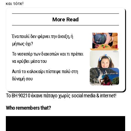
και τότε!
More Read
Ένα πουλί δεν φέρνει την άνοιξη, ή
μήπως όχι?
Το νεσεσέρ των διακοπών και τι πρέπει
να κρύβει μέσα του
Αυτό το καλοκαίρι πίστεψε πολύ στη
δύναμή σου
To BH 90210 έκανε πάταγο χωρίς social media & internet!
Who remembers that?