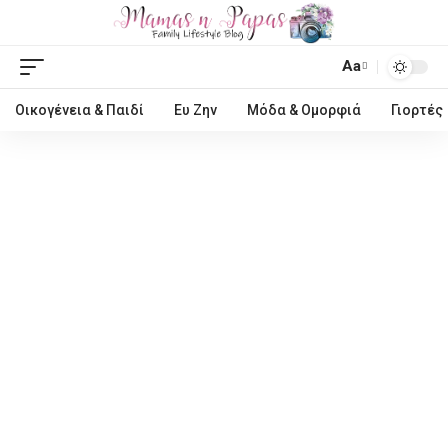
Aa
Οικογένεια & Παιδί
Ευ Ζην
Μόδα & Ομορφιά
Γιορτές