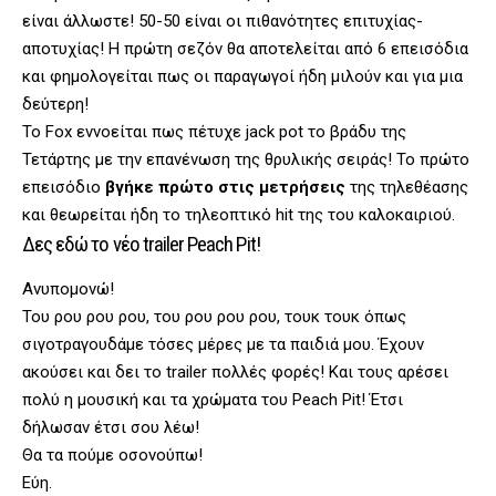
είναι άλλωστε! 50-50 είναι οι πιθανότητες επιτυχίας-
αποτυχίας! Η πρώτη σεζόν θα αποτελείται από 6 επεισόδια
και φημολογείται πως οι παραγωγοί ήδη μιλούν και για μια
δεύτερη!
To Fox εννοείται πως πέτυχε jack pot το βράδυ της
Τετάρτης με την επανένωση της θρυλικής σειράς! Το πρώτο
επεισόδιο
βγήκε πρώτο στις μετρήσεις
της τηλεθέασης
και θεωρείται ήδη το τηλεοπτικό hit της του καλοκαιριού.
Δες εδώ το νέο trailer Peach Pit!
Ανυπομονώ!
Του ρου ρου ρου, του ρου ρου ρου, τουκ τουκ όπως
σιγοτραγουδάμε τόσες μέρες με τα παιδιά μου. Έχουν
ακούσει και δει το trailer πολλές φορές! Και τους αρέσει
πολύ η μουσική και τα χρώματα του Peach Pit! Έτσι
δήλωσαν έτσι σου λέω!
Θα τα πούμε οσονούπω!
Εύη.