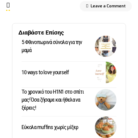
Leave a Comment
Διαβάστε Επίσης
5 Φθινοπωρινά σύνολα για την
μαμά
10 ways to love yourself
Το χρονικό του Η1Ν1 στο σπίτι
μας! Όσα ζήσαμε και ήθελα να
ξέρεις!
Εύκολα muffins χωρίς μίξερ