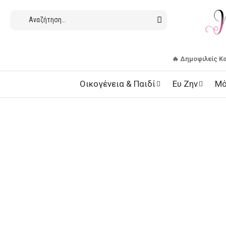
🔥 Δημοφιλείς Κ
Οικογένεια & Παιδί
Ευ Ζην
Μό