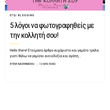
ΕΓΏ
BLOGGING
5 λόγοι να φωτογραφηθείς με
την κολλητή σου!
Hello there! Ετοίμασα άρθρο ευχάριστο και γεμάτο τρέλα
γιατί θέλω να γεμίσει αισιοδοξία και αγάπη…
BY
EVI SACHINIDOU
12 MIN READ