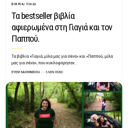
ΒΙΒΛΊΑ
ΠΑΙΔΊ
Τα bestseller βιβλία
αφιερωμένα στη Γιαγιά και τον
Παππού.
Τα βιβλία «Γιαγιά, μίλα μας για σένα» και «Παππού, μίλα
μας για σένα», που κυκλοφόρησαν…
BY
EVI SACHINIDOU
5 MIN READ