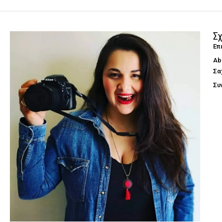
Σχ
Επ
Ab
Σα
Συ