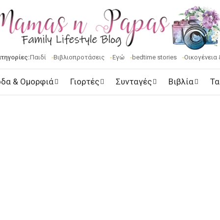
ατηγορίες:
Παιδί
Βιβλιοπροτάσεις
Εγώ
bedtime stories
Οικογένεια 
δα & Ομορφιά
Γιορτές
Συνταγές
Βιβλία
Τα