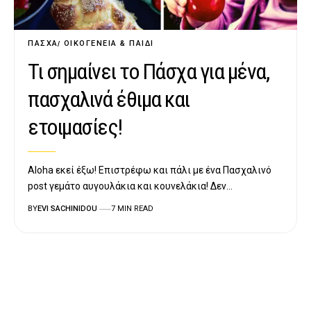
ΠΆΣΧΑ
ΟΙΚΟΓΈΝΕΙΑ & ΠΑΙΔΊ
Τι σημαίνει το Πάσχα για μένα,
πασχαλινά έθιμα και
ετοιμασίες!
Aloha εκεί έξω! Επιστρέφω και πάλι με ένα Πασχαλινό
post γεμάτο αυγουλάκια και κουνελάκια! Δεν…
BY
EVI SACHINIDOU
7 MIN READ