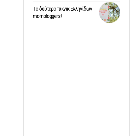
Tο δεύτερο πικνικ Ελληνίδων
mombloggers!