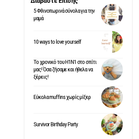
Διαβάστε Επίσης
5 Φθινοπωρινά σύνολα για την
μαμά
10 ways to love yourself
Το χρονικό του Η1Ν1 στο σπίτι
μας! Όσα ζήσαμε και ήθελα να
ξέρεις!
Εύκολα muffins χωρίς μίξερ
Survivor Birthday Party