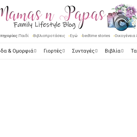
ατηγορίες:
Παιδί
Βιβλιοπροτάσεις
Εγώ
bedtime stories
Οικογένεια 
δα & Ομορφιά
Γιορτές
Συνταγές
Βιβλία
Τα