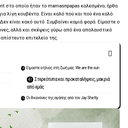
nt στο οποίο ήταν το mamasnpapas καλεσμένο, ήρθα
ια λίγη κουβέντα. Είναι καλό πού και πού ένα καλό
 Δεν είναι κακό αυτό. Συμβαίνει καμιά φορά. Είμαστε ο
ικόνες, αλλά και σκέψεις γύρω από ένα απολαυστικό
 απίστευτο επιτελείο της.
Είμαστε ο ήλιος στη ζωή μας: We are the sun
Στερεότυπα και προκαταλήψεις, μακριά
από εμάς
Οι 8 κανόνες της αγάπης από τον Jay Shetty