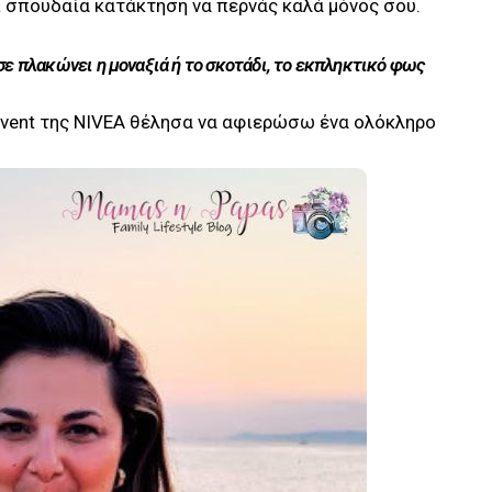
ναι σπουδαία κατάκτηση να περνάς καλά μόνος σου.
σε πλακώνει η μοναξιά ή το σκοτάδι, το εκπληκτικό φως
event της NIVEA θέλησα να αφιερώσω ένα ολόκληρο