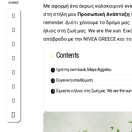
SHARE
Με αφορμή ένα άκρως καλοκαιρινό eve
στη στήλη μου
Προσωπική Ανάπτυξη
γ
reminder. Διότι χάνουμε το δρόμο μας.
ήλιος στη ζωή μας: We are the sun. Ε
απόβραδο με την NIVEA GREECE και το
Contents
I got my own back, Maya Aggelou
Ευγενική υπενθύμιση
Είμαστε ο ήλιος στη ζωή μας: We are the sun