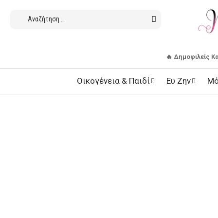
🔥 Δημοφιλείς Κ
Οικογένεια & Παιδί
Ευ Ζην
Μό