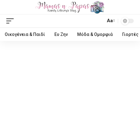
Aa
Οικογένεια & Παιδί
Ευ Ζην
Μόδα & Ομορφιά
Γιορτές