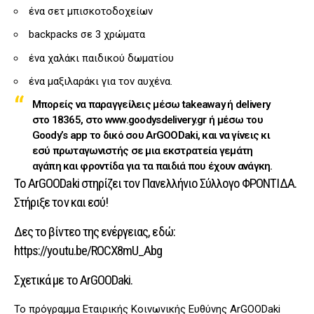
ένα σετ μπισκοτοδοχείων
backpacks σε 3 χρώματα
ένα χαλάκι παιδικού δωματίου
ένα μαξιλαράκι για τον αυχένα.
Μπορείς να παραγγείλεις μέσω takeaway ή delivery
στο 18365, στο www.goodysdelivery.gr ή μέσω του
Goody’s app το δικό σου ArGOODaki, και να γίνεις κι
εσύ πρωταγωνιστής σε μια εκστρατεία γεμάτη
αγάπη και φροντίδα για τα παιδιά που έχουν ανάγκη.
Το ArGOODaki στηρίζει τον Πανελλήνιο Σύλλογο ΦΡΟΝΤΙΔΑ.
Στήριξε τον και εσύ!
Δες το βίντεο της ενέργειας, εδώ:
https://youtu.be/ROCX8mU_Abg
Σχετικά με το ArGOODaki.
Το πρόγραμμα Εταιρικής Κοινωνικής Ευθύνης ArGOODaki