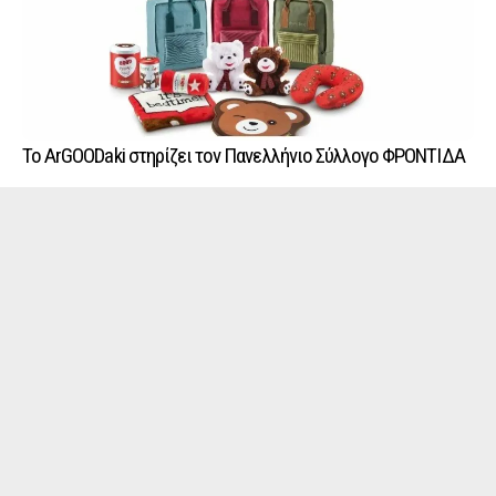
Το ArGOODaki στηρίζει τον Πανελλήνιο Σύλλογο ΦΡΟΝΤΙΔΑ