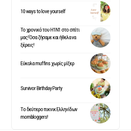
10 ways to love yourself
Το χρονικό του Η1Ν1 στο σπίτι
μας! Όσα ζήσαμε και ήθελα να
ξέρεις!
Εύκολα muffins χωρίς μίξερ
Survivor Birthday Party
Tο δεύτερο πικνικ Ελληνίδων
mombloggers!