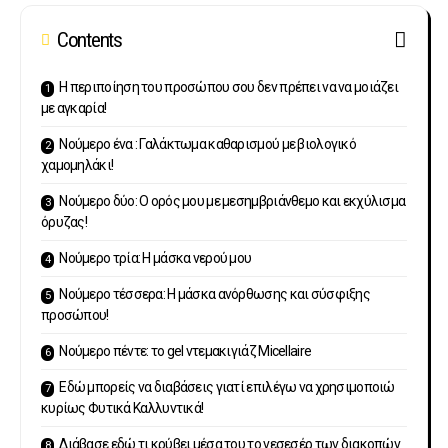
Contents
Η περιποίηση του προσώπου σου δεν πρέπει να να μοιάζει
με αγκαρία!
Νούμερο ένα : Γαλάκτωμα καθαρισμού με βιολογικό
χαμομηλάκι!
Νούμερο δύο: Ο ορός μου με μεσημβριάνθεμο και εκχύλισμα
όρυζας!
Νούμερο τρία: Η μάσκα νερού μου
Νούμερο τέσσερα: Η μάσκα ανόρθωσης και σύσφιξης
προσώπου!
Νούμερο πέντε: το gel ντεμακιγιάζ Micellaire
Εδώ μπορείς να διαβάσεις γιατί επιλέγω να χρησιμοποιώ
κυρίως Φυτικά Καλλυντικά!
Διάβασε εδώ τι κρύβει μέσα του το νεσεσέρ των διακοπών