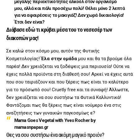
μεγάλης περιεκτικότητας αλκοόλ στον οργανισμό
μου, αλλά και πάλι προσέχω πολύ! Θέλει μόνο 2 λεπτά
για να αφαιρέσεις το μακιγιάζ! Δεν χωρά δικαιολογία!
Έτσι δεν είναι?
Διάβασε εδώ τι κρύβει μέσα του το νεσεσέρ των
διακοπών μας!
Σε καλώ στον κόσμο μου, αυτόν της Φυτικής
Κοσμετολογίας!
Έλα στην ομάδα
μου και θα τα βρούμε όλα
παρέα! Δεν χρειάζεται να ξοδέψεις μια περιουσία! Ούτε να
έχεις πολλά προϊόντα στη διάθεσή σου! Αρκεί να έχεις αυτά
που σου ταιριάζουν και που ξέρεις πως είναι το καλύτερο
για το πρόσωπό σου! Cruetly free και τα συναφή! Άλλωστε,
δεν χρειάζεται να σου συστήσω τα Φυτικά Καλλυντικά!
Φαντάζομαι πως θα ξέρεις πως είναι νούμερο ένα στις
αναζητήσεις των γυναικών παγκοσμίως ε?
Mama Goes Vegetal with Yves Rocher by
mamasnpapas.gr
Θες να σου συστήσω ένα ακόμη μαγικό προιόν?