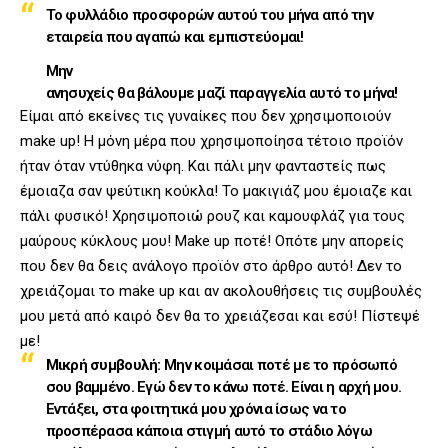
Το φυλλάδιο προσφορών αυτού του μήνα από την
εταιρεία που αγαπώ και εμπιστεύομαι!
Μην
ανησυχείς θα βάλουμε μαζί παραγγελία αυτό το μήνα!
Είμαι από εκείνες τις γυναίκες που δεν χρησιμοποιούν
make up! Η μόνη μέρα που χρησιμοποίησα τέτοιο προϊόν
ήταν όταν ντύθηκα νύφη. Και πάλι μην φανταστείς πως
έμοιαζα σαν ψεύτικη κούκλα! Το μακιγιάζ μου έμοιαζε και
πάλι φυσικό! Χρησιμοποιώ ρουζ και καμουφλάζ για τους
μαύρους κύκλους μου! Make up ποτέ! Οπότε μην απορείς
που δεν θα δεις ανάλογο προϊόν στο άρθρο αυτό! Δεν το
χρειάζομαι το make up και αν ακολουθήσεις τις συμβουλές
μου μετά από καιρό δεν θα το χρειάζεσαι και εσύ! Πίστεψέ
με!
Μικρή συμβουλή:
Μην κοιμάσαι ποτέ με το πρόσωπό
σου βαμμένο. Εγώ δεν το κάνω ποτέ. Είναι η αρχή μου.
Εντάξει, στα φοιτητικά μου χρόνια ίσως να το
προσπέρασα κάποια στιγμή αυτό το στάδιο λόγω