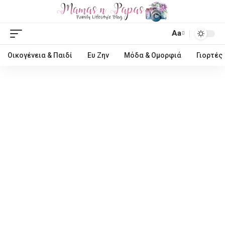
Aa
Οικογένεια & Παιδί
Ευ Ζην
Μόδα & Ομορφιά
Γιορτές