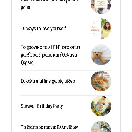
μαμά
10 ways to love yourself
Το χρονικό του Η1Ν1 στο σπίτι
μας! Όσα ζήσαμε και ήθελα να
ξέρεις!
Εύκολα muffins χωρίς μίξερ
Survivor Birthday Party
Tο δεύτερο πικνικ Ελληνίδων