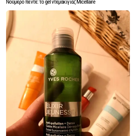
Νούμερο πέντε: το gel ντεμακιγιάζ Micellaire