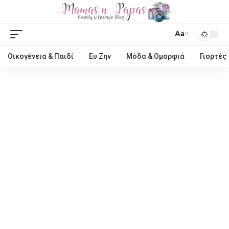
Aa
Οικογένεια & Παιδί
Ευ Ζην
Μόδα & Ομορφιά
Γιορτές