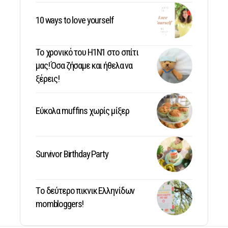
10 ways to love yourself
Το χρονικό του Η1Ν1 στο σπίτι
μας! Όσα ζήσαμε και ήθελα να
ξέρεις!
Εύκολα muffins χωρίς μίξερ
Survivor Birthday Party
Tο δεύτερο πικνικ Ελληνίδων
mombloggers!