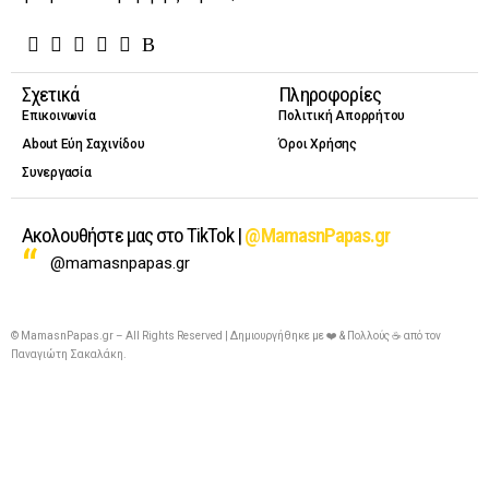
Σχετικά
Πληροφορίες
Επικοινωνία
Πολιτική Απορρήτου
About Εύη Σαχινίδου
Όροι Χρήσης
Συνεργασία
Ακολουθήστε μας στο TikTok |
@MamasnPapas.gr
@mamasnpapas.gr
© MamasnPapas.gr – All Rights Reserved | Δημιουργήθηκε με ❤️ & Πολλούς ☕ από τον
Παναγιώτη Σακαλάκη
.