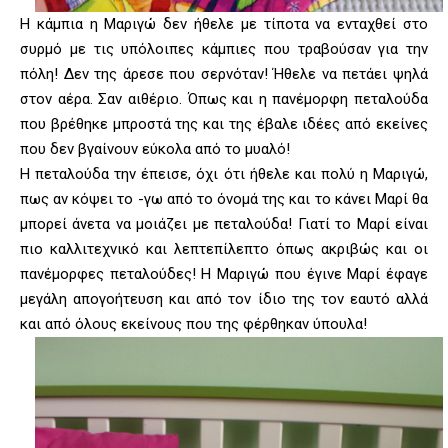
Η κάμπια η Μαριγώ δεν ήθελε με τίποτα να ενταχθεί στο
συρμό με τις υπόλοιπες κάμπιες που τραβούσαν για την
πόλη! Δεν της άρεσε που σερνόταν! Ήθελε να πετάει ψηλά
στον αέρα. Σαν αιθέριο. Όπως και η πανέμορφη πεταλούδα
που βρέθηκε μπροστά της και της έβαλε ιδέες από εκείνες
που δεν βγαίνουν εύκολα από το μυαλό!
Η πεταλούδα την έπεισε, όχι ότι ήθελε και πολύ η Μαριγώ,
πως αν κόψει το -γω από το όνομά της και το κάνει Μαρί θα
μπορεί άνετα να μοιάζει με πεταλούδα! Γιατί το Μαρί είναι
πιο καλλιτεχνικό και λεπτεπίλεπτο όπως ακριβώς και οι
πανέμορφες πεταλούδες! Η Μαριγώ που έγινε Μαρί έφαγε
μεγάλη απογοήτευση και από τον ίδιο της τον εαυτό αλλά
και από όλους εκείνους που της φέρθηκαν ύπουλα!