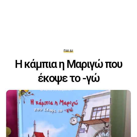
ΠΑΙΔΊ
Η κάμπια η Μαριγώ που
έκοψε το -γώ