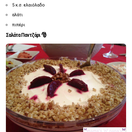
5 κ.σ. ελαιόλαδο
αλάτι
πιπέρι
Σαλάτα Παντζάρι 🎅