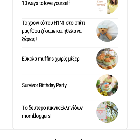
10 ways to love yourself
Το χρονικό του Η1Ν1 στο σπίτι
μας! Όσα ζήσαμε και ήθελα να
ξέρεις!
Εύκολα muffins χωρίς μίξερ
Survivor Birthday Party
Tο δεύτερο πικνικ Ελληνίδων
mombloggers!