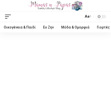
Aa
Οικογένεια & Παιδί
Ευ Ζην
Μόδα & Ομορφιά
Γιορτές