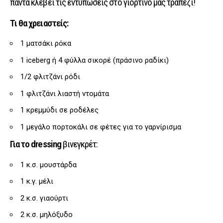
πάντα κλέβει τις εντυπώσεις στο γιορτινό μας τραπέζι!
Τι θα χρειαστείς:
1 ματσάκι ρόκα
1 iceberg ή 4 φύλλα σικορέ (πράσινο ραδίκι)
1/2 φλιτζάνι ρόδι
1 φλιτζάνι λιαστή ντομάτα
1 κρεμμύδι σε ροδέλες
1 μεγάλο πορτοκάλι σε φέτες για το γαρνίρισμα
Για το dressing
βινεγκρέτ:
1 κ.σ. μουστάρδα
1 κ.γ. μέλι
2 κ.σ. γιαούρτι
2 κ.σ. μηλόξυδο