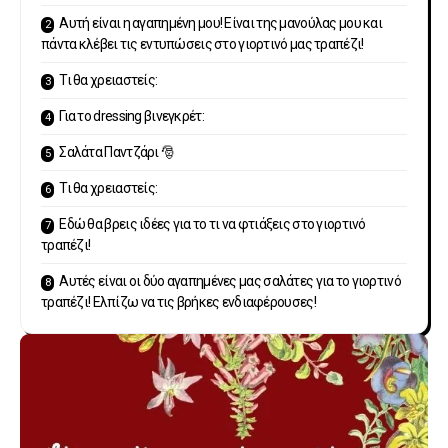
Αυτή είναι η αγαπημένη μου! Είναι της μανούλας μου και
πάντα κλέβει τις εντυπώσεις στο γιορτινό μας τραπέζι!
Τι θα χρειαστείς:
Για το dressing βινεγκρέτ:
Σαλάτα Παντζάρι 🎅
Τι θα χρειαστείς:
Εδώ θα βρεις ιδέες για το τι να φτιάξεις στο γιορτινό
τραπέζι!
Αυτές είναι οι δύο αγαπημένες μας σαλάτες για το γιορτινό
τραπέζι! Ελπίζω να τις βρήκες ενδιαφέρουσες!