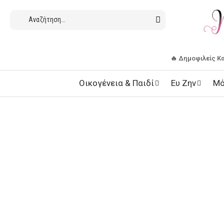
🔥 Δημοφιλείς Κ
Οικογένεια & Παιδί
Ευ Ζην
Μό