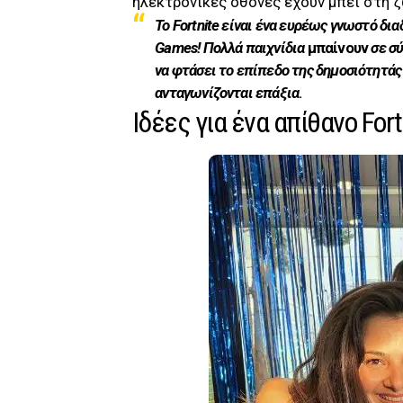
ηλεκτρονικές οθόνες έχουν μπει στη ζ
To Fortnite είναι ένα ευρέως γνωστό δι
Games! Πολλά παιχνίδια
μπαίνουν
σε σ
να φτάσει το επίπεδο της δημοσιότητάς 
ανταγωνίζονται επάξια
.
Ιδέες για ένα απίθανο Fort