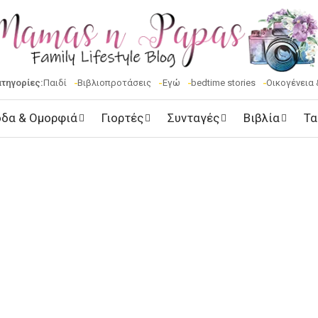
ατηγορίες:
Παιδί
Βιβλιοπροτάσεις
Εγώ
bedtime stories
Οικογένεια 
δα & Ομορφιά
Γιορτές
Συνταγές
Βιβλία
Τα