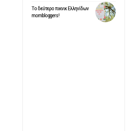
Tο δεύτερο πικνικ Ελληνίδων
mombloggers!