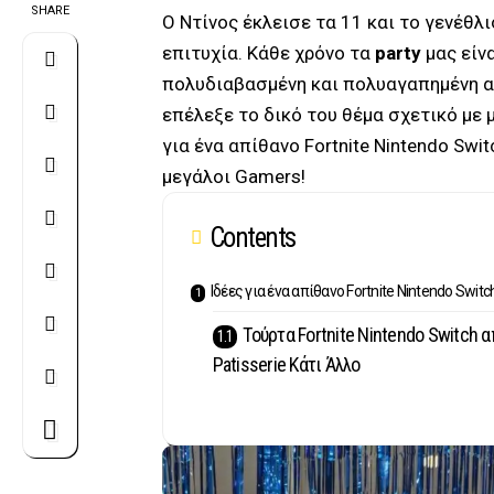
SHARE
Ο Ντίνος έκλεισε τα 11 και το γενέθλι
επιτυχία. Κάθε χρόνο τα
party
μας είν
πολυδιαβασμένη και πολυαγαπημένη απ
επέλεξε το δικό του θέμα σχετικό με μ
για ένα απίθανο Fortnite Nintendo Swit
μεγάλοι Gamers!
Contents
Ιδέες για ένα απίθανο Fortnite Nintendo Switc
Τούρτα Fortnite Nintendo Switch α
Patisserie Κάτι Άλλο