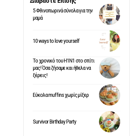
Διαβάστε Επίσης
5 Φθινοπωρινά σύνολα για την
μαμά
10 ways to love yourself
Το χρονικό του Η1Ν1 στο σπίτι
μας! Όσα ζήσαμε και ήθελα να
ξέρεις!
Εύκολα muffins χωρίς μίξερ
Survivor Birthday Party