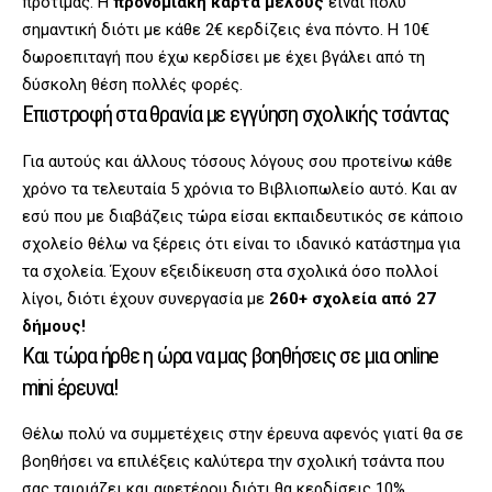
προτιμάς. Η
προνομιακή κάρτα μέλους
είναι πολύ
σημαντική διότι με κάθε 2€ κερδίζεις ένα πόντο. Η 10€
δωροεπιταγή που έχω κερδίσει με έχει βγάλει από τη
δύσκολη θέση πολλές φορές.
Επιστροφή στα θρανία με εγγύηση σχολικής τσάντας
Για αυτούς και άλλους τόσους λόγους σου προτείνω κάθε
χρόνο τα τελευταία 5 χρόνια το Βιβλιοπωλείο αυτό. Και αν
εσύ που με διαβάζεις τώρα είσαι εκπαιδευτικός σε κάποιο
σχολείο θέλω να ξέρεις ότι είναι το ιδανικό κατάστημα για
τα σχολεία. Έχουν εξειδίκευση στα σχολικά όσο πολλοί
λίγοι, διότι έχουν συνεργασία με
260+ σχολεία από 27
δήμους!
Και τώρα ήρθε η ώρα να μας βοηθήσεις σε
μια online
mini έρευνα
!
Θέλω πολύ να συμμετέχεις στην έρευνα αφενός γιατί θα σε
βοηθήσει να επιλέξεις καλύτερα την σχολική τσάντα που
σας ταιριάζει και αφετέρου διότι θα κερδίσεις 10%