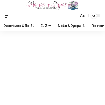
Aa
Οικογένεια & Παιδί
Ευ Ζην
Μόδα & Ομορφιά
Γιορτές