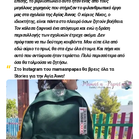
Επίσης, το βιβλιοπωλείο αυτό ήταν ένας από τους
μεγάλους χορηγούς
που
στήριξαν το φιλανθρωπικό έργο
μας στα σχολεία της Αγίας Άννας.
Ο κύριος Νίκος, ο
ιδιοκτήτης, είναι πάντα στο πλευρό όσων ζητούν βοήθεια.
Τον κάλεσα ξαφνικά ένα απόγευμα και ενώ η δράση
περισυλλογής των σχολικών έτρεχε ακόμα. Δεν
πρόφτασα να πω δεύτερη κουβέντα. Μου είπε έλα από
εδώ αύριο το πρωί, θα στα έχω όλα έτοιμα. Και πήγα και
αυτό που αντίκρυσα ήταν τεράστιο. Πολύ περισσότερα από
όσα θα τολμούσα να ζητήσω.
Στο
Instagram του mamasnpapas
θα βρεις όλα τα
Stories για την Αγία Άννα!