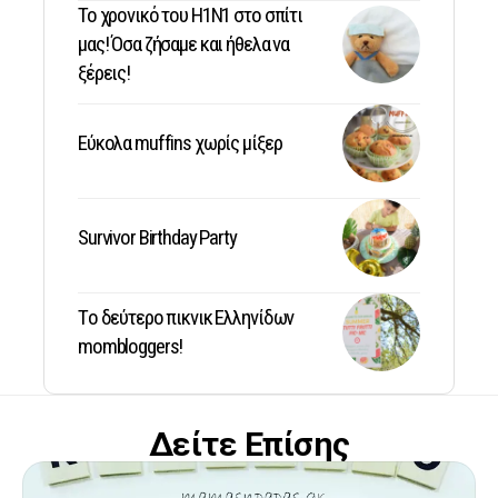
Το χρονικό του Η1Ν1 στο σπίτι
μας! Όσα ζήσαμε και ήθελα να
ξέρεις!
Εύκολα muffins χωρίς μίξερ
Survivor Birthday Party
Tο δεύτερο πικνικ Ελληνίδων
mombloggers!
Δείτε Επίσης