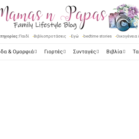
ατηγορίες:
Παιδί
Βιβλιοπροτάσεις
Εγώ
bedtime stories
Οικογένεια 
δα & Ομορφιά
Γιορτές
Συνταγές
Βιβλία
Τα