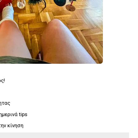
ς!
ητας
μερινά tips
την κίνηση