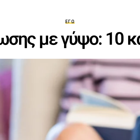
ΕΓΏ
ωσης με γύψο: 10 κα