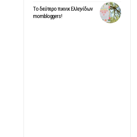
Tο δεύτερο πικνικ Ελληνίδων
mombloggers!