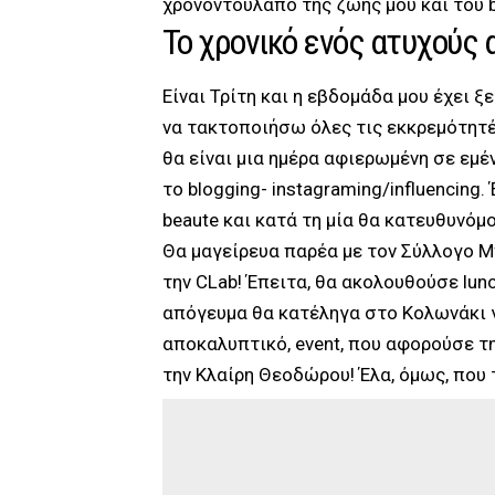
χρονοντούλαπο της ζωής μου και του b
Το χρονικό ενός ατυχούς 
Είναι Τρίτη και η εβδομάδα μου έχει 
να τακτοποιήσω όλες τις εκκρεμότητές
θα είναι μια ημέρα αφιερωμένη σε εμέ
το blogging- instagraming/influencing.
beaute και κατά τη μία θα κατευθυνόμ
Θα μαγείρευα παρέα με τον Σύλλογο 
την CLab! Έπειτα, θα ακολουθούσε lunc
απόγευμα θα κατέληγα στο Κολωνάκι γ
αποκαλυπτικό, event, που αφορούσε τ
την Κλαίρη Θεοδώρου! Έλα, όμως, που τ