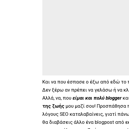
Και να που έσπασε ο έξω από εδώ το π
Δεν ξέρω αν πρέπει να γελάσω ή να κ
Αλλά, να, που
είμαι και πολύ blogger
και
της ζωής
μου μαζί σου! Προσπάθησα π
λόγους SEO καταλαβαίνεις, γιατί πάν
θα διαβάσεις άλλο ένα blogpost από ε