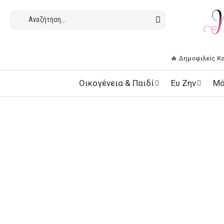
🔥 Δημοφιλείς Κ
Οικογένεια & Παιδί
Ευ Ζην
Μό