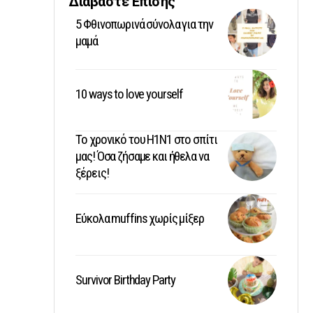
Διαβάστε Επίσης
5 Φθινοπωρινά σύνολα για την
μαμά
10 ways to love yourself
Το χρονικό του Η1Ν1 στο σπίτι
μας! Όσα ζήσαμε και ήθελα να
ξέρεις!
Εύκολα muffins χωρίς μίξερ
Survivor Birthday Party