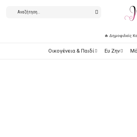
🔥 Δημοφιλείς Κ
Οικογένεια & Παιδί
Ευ Ζην
Μό