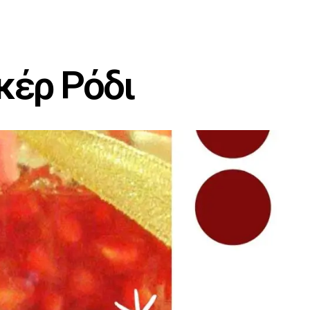
κέρ Ρόδι