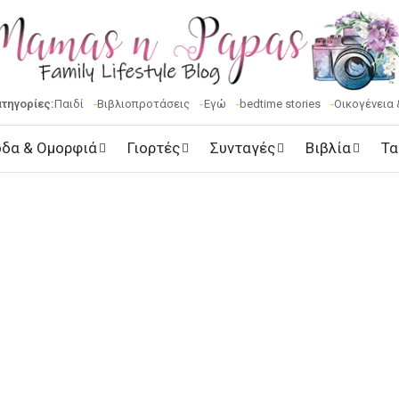
ατηγορίες:
Παιδί
Βιβλιοπροτάσεις
Εγώ
bedtime stories
Οικογένεια 
δα & Ομορφιά
Γιορτές
Συνταγές
Βιβλία
Τα