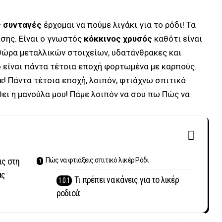
ς συνταγές
έρχομαι να πούμε λιγάκι για το ρόδι! Τα
ίσης. Είναι ο γνωστός
κόκκινος χρυσός
καθότι είναι
ληθώρα μεταλλικών στοιχείων, υδατάνθρακες και
ό είναι πάντα τέτοια εποχή φορτωμένα με καρπούς.
! Πάντα τέτοια εποχή, λοιπόν, φτιάχνω σπιτικό
θει η μανούλα μου! Πάμε λοιπόν να σου πω Πώς να
ις στη
Πώς να φτιάξεις σπιτικό λικέρ Ρόδι
άς
Τι πρέπει να κάνεις για το λικέρ
ροδιού: