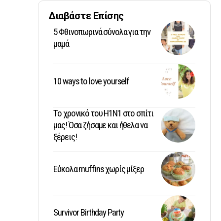
Διαβάστε Επίσης
5 Φθινοπωρινά σύνολα για την
μαμά
10 ways to love yourself
Το χρονικό του Η1Ν1 στο σπίτι
μας! Όσα ζήσαμε και ήθελα να
ξέρεις!
Εύκολα muffins χωρίς μίξερ
Survivor Birthday Party