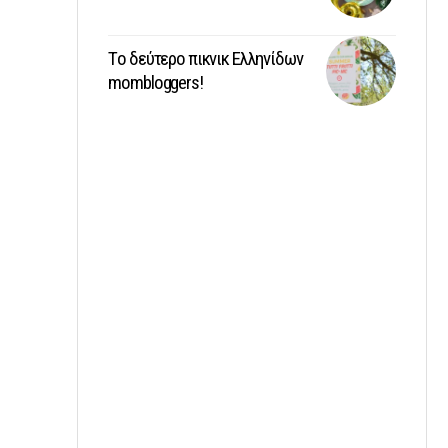
Tο δεύτερο πικνικ Ελληνίδων
mombloggers!