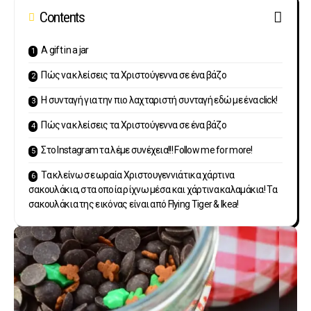
Contents
A gift in a jar
Πώς να κλείσεις τα Χριστούγεννα σε ένα βάζο
Η συνταγή για την πιο λαχταριστή συνταγή εδώ με ένα click!
Πώς να κλείσεις τα Χριστούγεννα σε ένα βάζο
Στο Instagram τα λέμε συνέχεια!!! Follow me for more!
Τα κλείνω σε ωραία Χριστουγεννιάτικα χάρτινα
σακουλάκια, στα οποία ρίχνω μέσα και χάρτινα καλαμάκια! Τα
σακουλάκια της εικόνας είναι από Flying Tiger & Ikea!