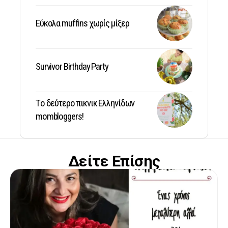
Εύκολα muffins χωρίς μίξερ
Survivor Birthday Party
Tο δεύτερο πικνικ Ελληνίδων
mombloggers!
Δείτε Επίσης