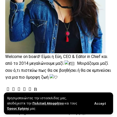
Welcome on board! Είμαι η Εύη, CEO & Editor in Chief και
από το 2014 μεγαλώνουμε μαζί
Μοιράζομαι μαζί
σου ό,τι πιστεύω πως θα σε βοηθήσει ή θα σε εμπνεύσει
για μια πιο όμορφη ζωή
Χρησιμοποιώντας την ιστοσελίδας μας,
Σχετικά
Πληροφορίες
Accept
αποδέχεστε την
Πολιτική Απορρήτου
και τους
Επικοινωνία
Πολιτική Απορρήτου
Όρους Χρήσης
μας.
About Εύη Σαχινίδου
Όροι Χρήσης