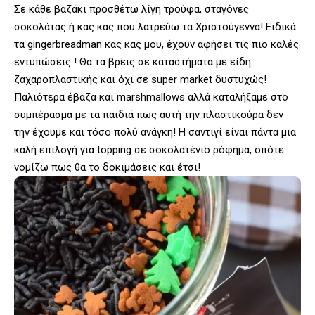
Σε κάθε βαζάκι προσθέτω λίγη τρούφα, σταγόνες
σοκολάτας ή κας κας που λατρεύω τα Χριστούγεννα! Ειδικά
τα gingerbreadman κας κας μου, έχουν αφήσει τις πιο καλές
εντυπώσεις ! Θα τα βρεις σε καταστήματα με είδη
ζαχαροπλαστικής και όχι σε super market δυστυχώς!
Παλιότερα έβαζα και marshmallows αλλά καταλήξαμε στο
συμπέρασμα με τα παιδιά πως αυτή την πλαστικούρα δεν
την έχουμε και τόσο πολύ ανάγκη! Η σαντιγί είναι πάντα μια
καλή επιλογή για topping σε σοκολατένιο ρόφημα, οπότε
νομίζω πως θα το δοκιμάσεις και έτσι!