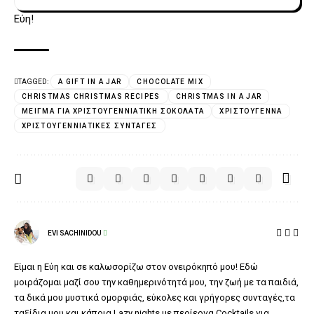
Εύη!
TAGGED:
A GIFT IN A JAR
CHOCOLATE MIX
CHRISTMAS CHRISTMAS RECIPES
CHRISTMAS IN A JAR
ΜΕΊΓΜΑ ΓΙΑ ΧΡΙΣΤΟΥΓΕΝΝΙΆΤΙΚΗ ΣΟΚΟΛΆΤΑ
ΧΡΙΣΤΟΎΓΕΝΝΑ
ΧΡΙΣΤΟΥΓΕΝΝΙΆΤΙΚΕΣ ΣΥΝΤΑΓΈΣ
EVI SACHINIDOU
Είμαι η Εύη και σε καλωσορίζω στον ονειρόκηπό μου! Εδώ
μοιράζομαι μαζί σου την καθημερινότητά μου, την ζωή με τα παιδιά,
τα δικά μου μυστικά ομορφιάς, εύκολες και γρήγορες συνταγές,τα
ταξίδια μου και κάποια Lazy nights με περίεργα Cocktails για