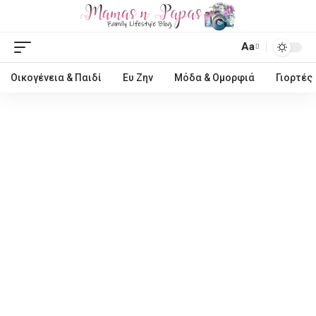
Aa
Οικογένεια & Παιδί
Ευ Ζην
Μόδα & Ομορφιά
Γιορτές