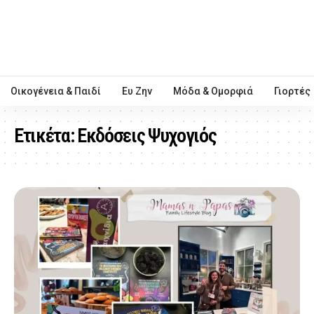
Οικογένεια & Παιδί
Ευ Ζην
Μόδα & Ομορφιά
Γιορτές
Ετικέτα:
Εκδόσεις Ψυχογιός