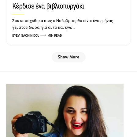
Κέρδισε ένα βιβλιοπυργάκι
Σου υποσχέθηκα πως ο Νοέμβριος θα είναι ένας μήνας
γεμάτος δώρα, για αυτό και εγώ…
BY
EVI SACHINIDOU
4 MIN READ
Show More