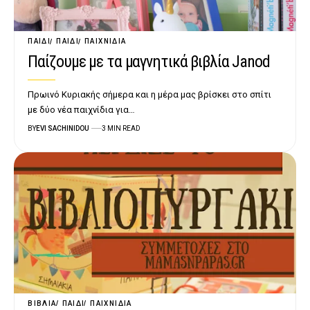
ΠΑΙΔΊ
ΠΑΙΔΊ
ΠΑΙΧΝΊΔΙΑ
Παίζουμε με τα μαγνητικά βιβλία Janod
Πρωινό Κυριακής σήμερα και η μέρα μας βρίσκει στο σπίτι
με δύο νέα παιχνίδια για…
BY
EVI SACHINIDOU
3 MIN READ
ΒΙΒΛΊΑ
ΠΑΙΔΊ
ΠΑΙΧΝΊΔΙΑ