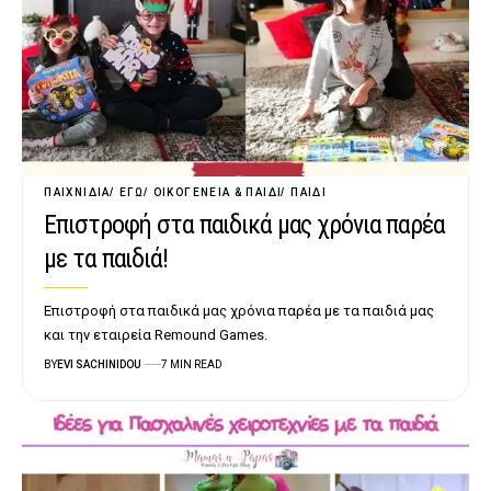
ΠΑΙΧΝΊΔΙΑ
ΕΓΏ
ΟΙΚΟΓΈΝΕΙΑ & ΠΑΙΔΊ
ΠΑΙΔΊ
Επιστροφή στα παιδικά μας χρόνια παρέα
με τα παιδιά!
Επιστροφή στα παιδικά μας χρόνια παρέα με τα παιδιά μας
και την εταιρεία Remound Games.
BY
EVI SACHINIDOU
7 MIN READ