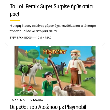
Το LoL Remix Super Surpise ήρθε σπίτι
μας!
Η μικρή Stacey σε λίγες μέρες έχει γενέθλια και από καιρό
προσπαθούσε να αποφασίσει τι…
BY
EVI SACHINIDOU
10 MIN READ
ΠΑΙΧΝΊΔΙΑ
ΠΡΟΤΆΣΕΙΣ
Οι μύθοι του Αισώπου με Playmobil