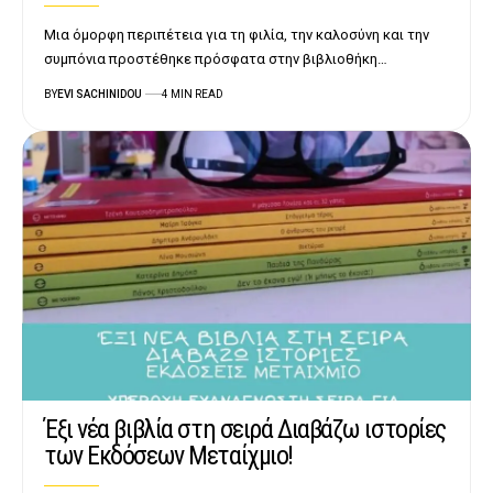
Μια όμορφη περιπέτεια για τη φιλία, την καλοσύνη και την
συμπόνια προστέθηκε πρόσφατα στην βιβλιοθήκη…
BY
EVI SACHINIDOU
4 MIN READ
Έξι νέα βιβλία στη σειρά Διαβάζω ιστορίες
των Εκδόσεων Μεταίχμιο!