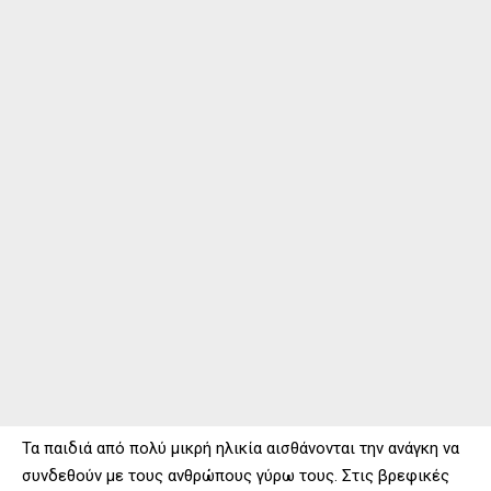
Τα παιδιά από πολύ μικρή ηλικία αισθάνονται την ανάγκη να
συνδεθούν με τους ανθρώπους γύρω τους. Στις βρεφικές