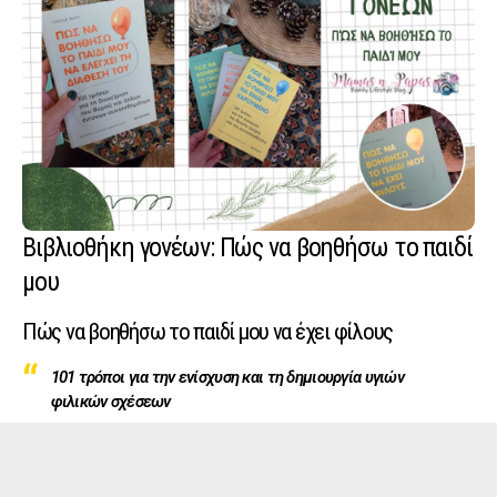
Βιβλιοθήκη γονέων: Πώς να βοηθήσω το παιδί
μου
Πώς να βοηθήσω το παιδί μου να έχει φίλους
101 τρόποι για την ενίσχυση και τη δημιουργία υγιών
φιλικών σχέσεων