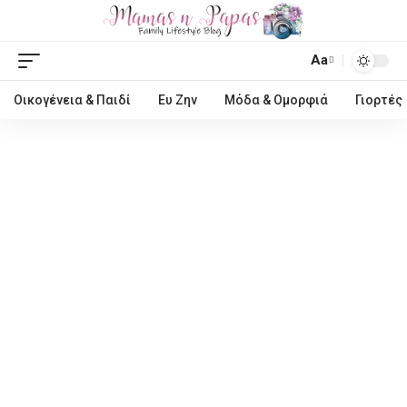
Aa
Οικογένεια & Παιδί
Ευ Ζην
Μόδα & Ομορφιά
Γιορτές