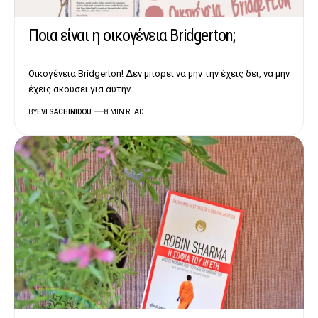
Ποια είναι η οικογένεια Bridgerton;
Οικογένεια Bridgerton! Δεν μπορεί να μην την έχεις δει, να μην
έχεις ακούσει για αυτήν.…
BY
EVI SACHINIDOU
8 MIN READ