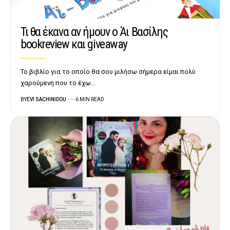
Τι θα έκανα αν ήμουν ο Άι Βασίλης
bookreview και giveaway
Το βιβλίο για το οποίο θα σου μιλήσω σήμερα είμαι πολύ
χαρούμενη που το έχω…
BY
EVI SACHINIDOU
6 MIN READ