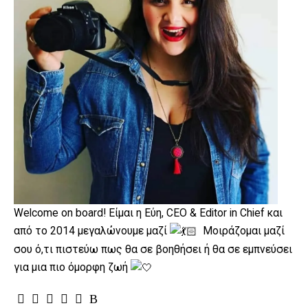
Welcome on board! Είμαι η Εύη, CEO & Editor in Chief και
από το 2014 μεγαλώνουμε μαζί
Μοιράζομαι μαζί
σου ό,τι πιστεύω πως θα σε βοηθήσει ή θα σε εμπνεύσει
για μια πιο όμορφη ζωή