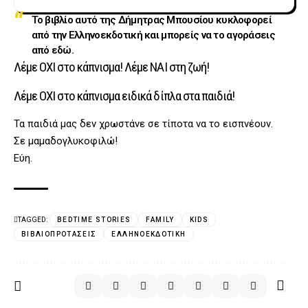
Το βιβλίο αυτό της Δήμητρας Μπουσίου κυκλοφορεί
από την
Ελληνοεκδοτική
και μπορείς να το αγοράσεις
από
εδώ
.
Λέμε ΟΧΙ στο κάπνισμα! Λέμε ΝΑΙ στη ζωή!
Λέμε ΟΧΙ στο κάπνισμα ειδικά δίπλα στα παιδιά!
Τα παιδιά μας δεν χρωστάνε σε τίποτα να το εισπνέουν.
Σε μαμαδογλυκοφιλώ!
Εύη.
TAGGED:
BEDTIME STORIES
FAMILY
KIDS
ΒΙΒΛΙΟΠΡΟΤΆΣΕΙΣ
ΕΛΛΗΝΟΕΚΔΟΤΙΚΉ