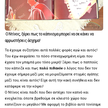
Ο Ντίνος, ξέρει πως το κάπνισμα μπορεί να σε κάνει να
αρρωστήσεις άσχημα!
Τα έχουμε συζητήσει αυτά πολλές φορές εγώ και αυτός!
Του έχω εκφράσει το πόσο στεναχωρημένη είμαι που
έχασα τον μπαμπά μου τόσο μικρή! Ξέρει πως ο παππούς
του κάπνιζε και πως
πολύ πιθανόν
ο λόγος που δεν τον
έχουμε σήμερα μαζί μας να μοιραζόμαστε στιγμές αγάπης
μαζί του, είναι αυτός! Είχε αυτή την κακή συνήθεια και δεν
κατάφερε να την κόψει!
Ο Ντίνος είναι παιδί που δεν αντέχει τον καπνό και
ενοχλείται όποτε βρεθούμε σε κλειστό χώρο που
καπνίζουν οι μεγάλοι! Με αφορμή το βιβλίο αυτό τονίσαμε