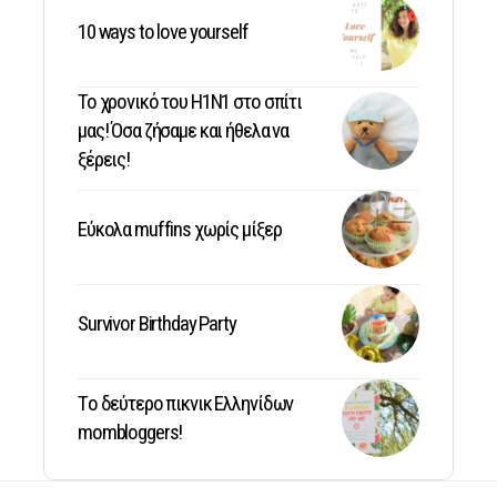
10 ways to love yourself
Το χρονικό του Η1Ν1 στο σπίτι
μας! Όσα ζήσαμε και ήθελα να
ξέρεις!
Εύκολα muffins χωρίς μίξερ
Survivor Birthday Party
Tο δεύτερο πικνικ Ελληνίδων
mombloggers!