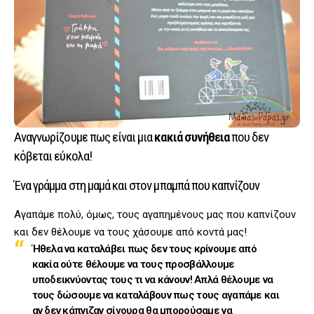
Αναγνωρίζουμε πως είναι μια
κακιά συνήθεια
που δεν
κόβεται εύκολα!
Ένα γράμμα στη μαμά και στον μπαμπά που καπνίζουν
Αγαπάμε πολύ, όμως, τους αγαπημένους μας που καπνίζουν
και δεν θέλουμε να τους χάσουμε από κοντά μας!
Ήθελα να καταλάβει πως δεν τους κρίνουμε από
κακία ούτε θέλουμε να τους προσβάλλουμε
υποδεικνύοντας τους τι να κάνουν! Απλά θέλουμε να
τους δώσουμε να καταλάβουν πως τους αγαπάμε και
αν δεν κάπνιζαν σίγουρα θα μπορούσαμε να