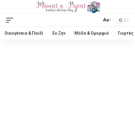
Aa
Οικογένεια & Παιδί
Ευ Ζην
Μόδα & Ομορφιά
Γιορτές