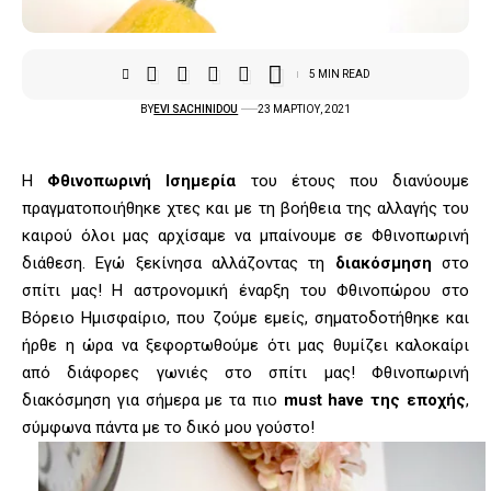
5 MIN READ
BY
EVI SACHINIDOU
23 ΜΑΡΤΊΟΥ, 2021
Η
Φθινοπωρινή Ισημερία
του έτους που διανύουμε
πραγματοποιήθηκε χτες και με τη βοήθεια της αλλαγής του
καιρού όλοι μας αρχίσαμε να μπαίνουμε σε Φθινοπωρινή
διάθεση. Εγώ ξεκίνησα αλλάζοντας τη
διακόσμηση
στο
σπίτι μας! Η αστρονομική έναρξη του Φθινοπώρου στο
Βόρειο Ημισφαίριο, που ζούμε εμείς, σηματοδοτήθηκε και
ήρθε η ώρα να ξεφορτωθούμε ότι μας θυμίζει καλοκαίρι
από διάφορες γωνιές στο σπίτι μας! Φθινοπωρινή
διακόσμηση για σήμερα με τα πιο
must have της εποχής
,
σύμφωνα πάντα με το δικό μου γούστο!