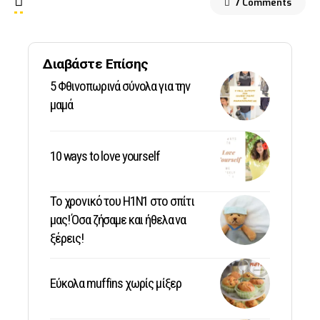
7 Comments
Διαβάστε Επίσης
5 Φθινοπωρινά σύνολα για την
μαμά
10 ways to love yourself
Το χρονικό του Η1Ν1 στο σπίτι
μας! Όσα ζήσαμε και ήθελα να
ξέρεις!
Εύκολα muffins χωρίς μίξερ