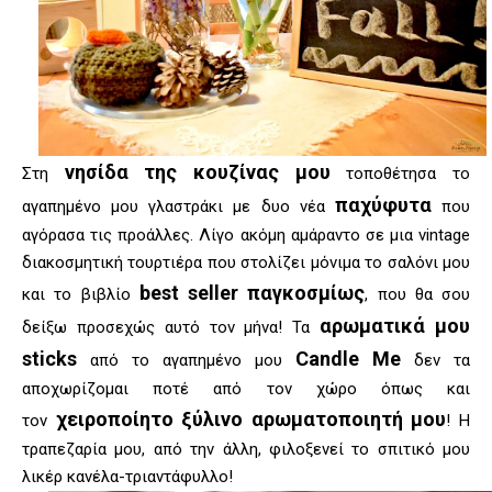
νησίδα της κουζίνας μου
Στη
τοποθέτησα το
παχύφυτα
αγαπημένο μου γλαστράκι με δυο νέα
που
αγόρασα τις προάλλες. Λίγο ακόμη αμάραντο σε μια vintage
διακοσμητική τουρτιέρα που στολίζει μόνιμα το σαλόνι μου
best seller παγκοσμίως
και το βιβλίο
, που θα σου
αρωματικά μου
δείξω προσεχώς αυτό τον μήνα! Τα
sticks
Candle Me
από το αγαπημένο μου
δεν τα
αποχωρίζομαι ποτέ από τον χώρο όπως και
χειροποίητο ξύλινο αρωματοποιητή μου
τον
! Η
τραπεζαρία μου, από την άλλη, φιλοξενεί το σπιτικό μου
λικέρ κανέλα-τριαντάφυλλο!