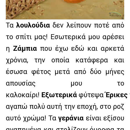
Τα
λουλούδια
δεν λείπουν ποτέ από
το σπίτι μας! Εσωτερικά μου αρέσει
η
Ζάμπια
που έχω εδώ και αρκετά
χρόνια, την οποία κατάφερα και
έσωσα φέτος μετά από δύο μήνες
απουσίας μου το
καλοκαίρι!
Εξωτερικά
φύτεψα
Έρικες
αγαπώ πολύ αυτή την εποχή, στο ροζ
αυτό χρώμα! Τα
γεράνια
είναι εξίσου
αγαπημένα και στολίζουν όμορφα τα