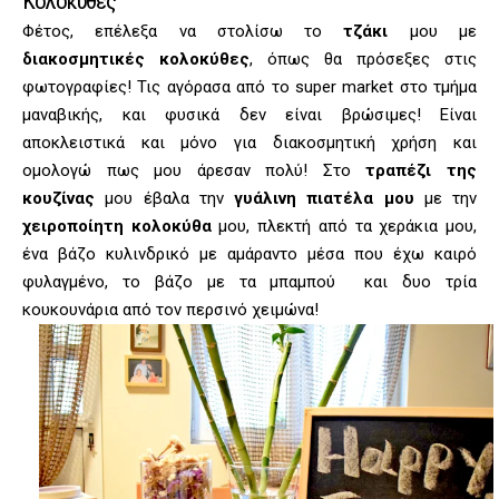
Κολοκύθες
Φέτος, επέλεξα να στολίσω το
τζάκι
μου με
διακοσμητικές κολοκύθες
, όπως θα πρόσεξες στις
φωτογραφίες! Τις αγόρασα από το super market στο τμήμα
μαναβικής, και φυσικά δεν είναι βρώσιμες! Είναι
αποκλειστικά και μόνο για διακοσμητική χρήση και
ομολογώ πως μου άρεσαν πολύ! Στο
τραπέζι της
κουζίνας
μου έβαλα την
γυάλινη πιατέλα μου
με την
χειροποίητη κολοκύθα
μου, πλεκτή από τα χεράκια μου,
ένα βάζο κυλινδρικό με αμάραντο μέσα που έχω καιρό
φυλαγμένο, το βάζο με τα μπαμπού και δυο τρία
κουκουνάρια από τον περσινό χειμώνα!