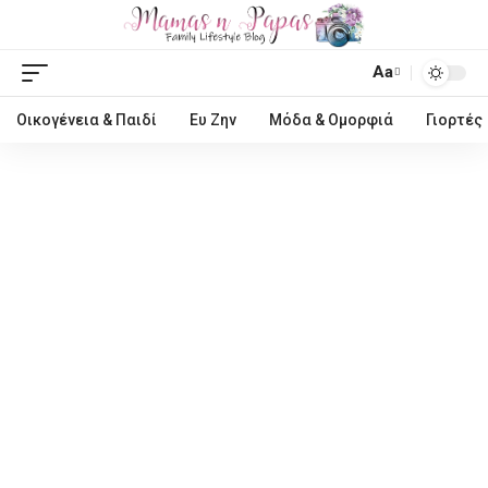
Aa
Οικογένεια & Παιδί
Ευ Ζην
Μόδα & Ομορφιά
Γιορτές