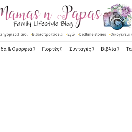
ατηγορίες:
Παιδί
Βιβλιοπροτάσεις
Εγώ
bedtime stories
Οικογένεια 
δα & Ομορφιά
Γιορτές
Συνταγές
Βιβλία
Τα