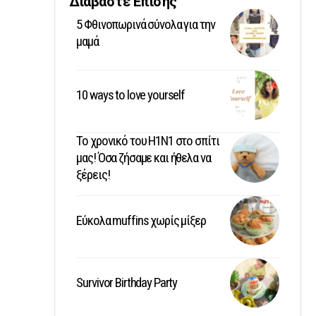
Διαβάστε Επίσης
5 Φθινοπωρινά σύνολα για την
μαμά
10 ways to love yourself
Το χρονικό του Η1Ν1 στο σπίτι
μας! Όσα ζήσαμε και ήθελα να
ξέρεις!
Εύκολα muffins χωρίς μίξερ
Survivor Birthday Party