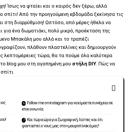
η! Ίσως να φταίει και ο καιρός δεν ξέρω, αλλά
ο σπίτι! Από την προηγούμενη εβδομάδα ξεκίνησα τις
αι στη διαρρύθμιση! Ωστόσο, από μέρες ήθελα να
ι για ένα δωματιάκι, πολύ μικρό, προέκταση της
όμενο Μπακάλη μου αλλά και το τραπέζι
γραφίζουν, πλάθουν πλαστελίνες και δημιουργούν
ς λεπτομέρειες τώρα, θα τα πούμε όλα καλύτερα
το blog μου στη αγαπημένη μου
στήλη DIY
. Πώς να
σπίτι.
διος
Follow me on instagram για να είμαστε συνέχεια σε
επικοινωνία.
μου!
Και τώρα ώρα για ζωγραφική, λίστες και ότι
φανταστεί ο νους μας στον μαυροπίνακά μας!