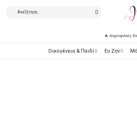
🔥 Δημοφιλείς Κ
Οικογένεια & Παιδί
Ευ Ζην
Μό