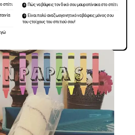
ο σπίτι
Πώς να βάψεις τον δικό σου μαυροπίνακα στο σπίτι
ταινία
Είναι πολύ αναζωογονητικό να βάφεις μόνος σου
του ςτοίχους του σπιτιού σου!
εγώ