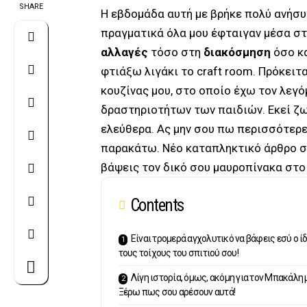
SHARE
Η εβδομάδα αυτή με βρήκε πολύ ανήσυχ
πραγματικά όλα μου έφταιγαν μέσα στ
αλλαγές
τόσο στη
διακόσμηση
όσο κ
φτιάξω λιγάκι το craft room. Πρόκειτα
κουζίνας μου, στο οποίο έχω τον λεγ
δραστηριοτήτων των παιδιών. Εκεί ζω
ελεύθερα. Ας μην σου πω περισσότερε
παρακάτω. Νέο καταπληκτικό άρθρο σ
βάψεις τον δικό σου μαυροπίνακα στο 
Contents
Είναι τρομερά αγχολυτικό να βάφεις εσύ ο ί
τους τοίχους του σπιτιού σου!
Λίγη ιστορία, όμως, ακόμη για τον Μπακάλη 
Ξέρω πως σου αρέσουν αυτά!