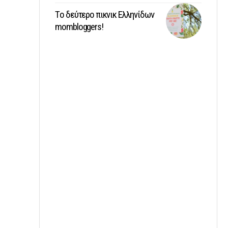
Tο δεύτερο πικνικ Ελληνίδων
mombloggers!