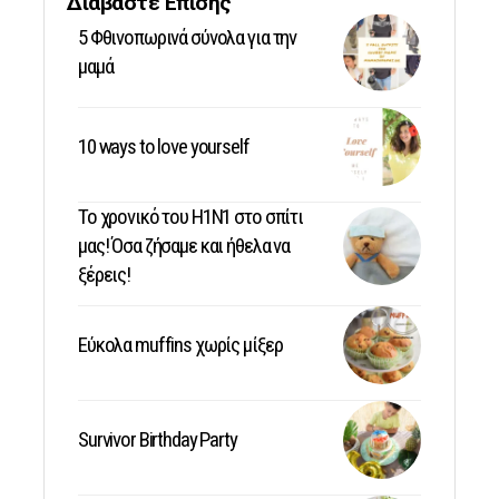
Διαβάστε Επίσης
5 Φθινοπωρινά σύνολα για την
μαμά
10 ways to love yourself
Το χρονικό του Η1Ν1 στο σπίτι
μας! Όσα ζήσαμε και ήθελα να
ξέρεις!
Εύκολα muffins χωρίς μίξερ
Survivor Birthday Party