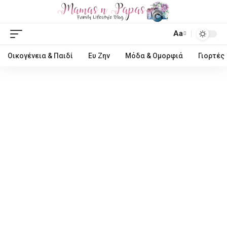
Aa
Οικογένεια & Παιδί
Ευ Ζην
Μόδα & Ομορφιά
Γιορτές