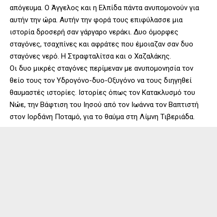
απόγευμα. Ο Άγγελος και η Ελπίδα πάντα ανυπομονούν για
αυτήν την ώρα. Αυτήν την φορά τους επιφύλασσε μια
ιστορία δροσερή σαν γάργαρο νεράκι. Δυο όμορφες
σταγόνες, τσαχπίνες και αφράτες που έμοιαζαν σαν δυο
σταγόνες νερό. Η Στραφταλίτσα και ο Χαζαλάκης.
Οι δυο μικρές σταγόνες περίμεναν με ανυπομονησία τον
θείο τους τον Υδρογόνο-δυο-Οξυγόνο να τους διηγηθεί
θαυμαστές ιστορίες. Ιστορίες όπως τον Κατακλυσμό του
Νώε, την Βάφτιση του Ιησού από τον Ιωάννα τον Βαπτιστή
στον Ιορδάνη Ποταμό, για το θαύμα στη Λίμνη Τιβεριάδα.