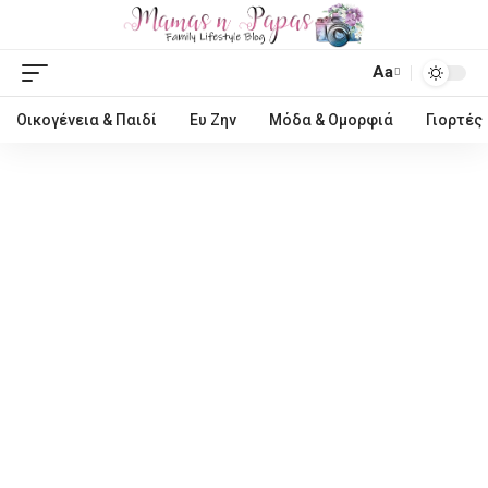
Aa
Οικογένεια & Παιδί
Ευ Ζην
Μόδα & Ομορφιά
Γιορτές