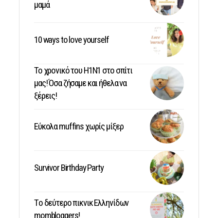
μαμά
10 ways to love yourself
Το χρονικό του Η1Ν1 στο σπίτι
μας! Όσα ζήσαμε και ήθελα να
ξέρεις!
Εύκολα muffins χωρίς μίξερ
Survivor Birthday Party
Tο δεύτερο πικνικ Ελληνίδων
mombloggers!