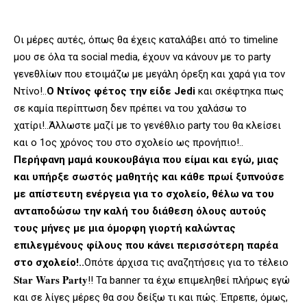
Οι μέρες αυτές, όπως θα έχεις καταλάβει από το timeline
μου σε όλα τα social media, έχουν να κάνουν με το party
γενεθλίων που ετοιμάζω με μεγάλη όρεξη και χαρά για τον
Ντίνο!..
Ο Ντίνος φέτος την είδε Jedi
και σκέφτηκα πως
σε καμία περίπτωση δεν πρέπει να του χαλάσω το
χατίρι!..Άλλωστε μαζί με το γενέθλιο party του θα κλείσει
και ο 1ος χρόνος του στο σχολείο ως προνήπιο!..
Περήφανη μαμά κουκουβάγια που είμαι και εγώ, μιας
και υπήρξε σωστός μαθητής και κάθε πρωί ξυπνούσε
με απίστευτη ενέργεια για το σχολείο, θέλω να του
ανταποδώσω την καλή του διάθεση όλους αυτούς
τους μήνες με μια όμορφη γιορτή καλώντας
επιλεγμένους φίλους που κάνει περισσότερη παρέα
στο σχολείο!..
Οπότε άρχισα τις αναζητήσεις για το τέλειο
Star Wars Party
!! Τα banner τα έχω επιμεληθεί πλήρως εγώ
και σε λίγες μέρες θα σου δείξω τι και πώς. Έπρεπε, όμως,