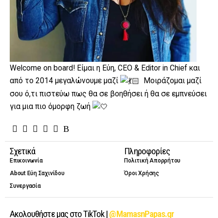
Welcome on board! Είμαι η Εύη, CEO & Editor in Chief και
από το 2014 μεγαλώνουμε μαζί
Μοιράζομαι μαζί
σου ό,τι πιστεύω πως θα σε βοηθήσει ή θα σε εμπνεύσει
για μια πιο όμορφη ζωή
Σχετικά
Πληροφορίες
Επικοινωνία
Πολιτική Απορρήτου
About Εύη Σαχινίδου
Όροι Χρήσης
Συνεργασία
Ακολουθήστε μας στο TikTok |
@MamasnPapas.gr