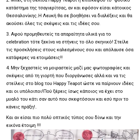
Μπες στη σελίδα
Happy Teapot
ή επισκέψου το ”φυσικό”
κατάστημα της τσαγιερίτσας, αν και εφόσον είσαι κάτοικος
Θεσσαλονίκης..Η Λευκή θα σε βοηθήσει να διαλέξεις και θα
ακούσει όλες τις σκέψεις και τις ιδέες σου.
Αφού προμηθευτείς τα απαραίτητα υλικά για το
celebration τότε ξεκίνα να στήνεις το όλο σκηνικό! Στείλε
τις προσκλήσεις στους καλεσμένους σου και απόλαυσε όσα
κατάφερες να ετοιμάσεις!!
Μην ξεχαστείς να μοιραστείς μαζί μας φωτογραφίες και
σκέψεις από τη γιορτή που διοργάνωσες αλλά και να τις
στείλεις στο
blog του Happy Teapot
ώστε να παίρνουν ιδέες
και οι υπόλοιποι!Πού ξέρεις ίσως κάποιος να έχει στο
μυαλό του κάτι σαν αυτό που σκεφτόσουν και εσύ πριν το
κάνεις πράξη!..
Και αν είσαι πιο πολύ οπτικός τύπος σου δίνω και την
εικόνα έτοιμη !!!