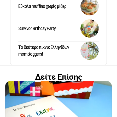
Εύκολα muffins χωρίς μίξερ
Survivor Birthday Party
Tο δεύτερο πικνικ Ελληνίδων
mombloggers!
Δείτε Επίσης