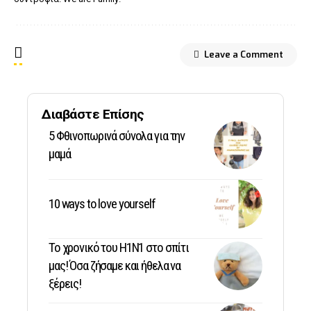
Leave a Comment
Διαβάστε Επίσης
5 Φθινοπωρινά σύνολα για την
μαμά
10 ways to love yourself
Το χρονικό του Η1Ν1 στο σπίτι
μας! Όσα ζήσαμε και ήθελα να
ξέρεις!