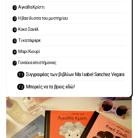
Αγκάθα Κρίστι
Η βασίλισσα του μυστηρίου
Κοκό Σανέλ
Τι κατάφερε
Μαρί Κιουρί
Γυναίκα επιστήμονας
Συγγραφέας των βιβλίων Ma Isabel Sanchez Vegara
Μπορείς να τα βρεις εδώ!