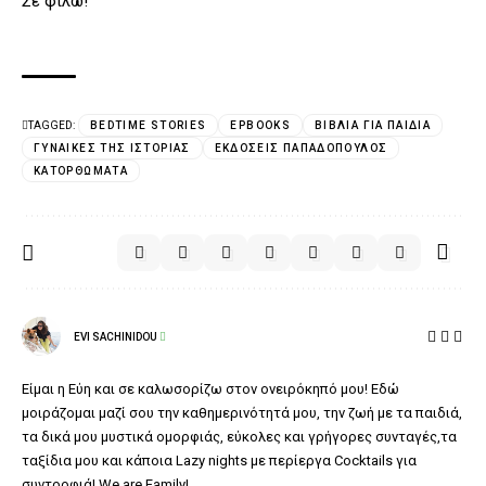
Σε φιλώ!
TAGGED:
BEDTIME STORIES
EPBOOKS
ΒΙΒΛΊΑ ΓΙΑ ΠΑΙΔΙΆ
ΓΥΝΑΊΚΕΣ ΤΗΣ ΙΣΤΟΡΊΑΣ
ΕΚΔΌΣΕΙΣ ΠΑΠΑΔΌΠΟΥΛΟΣ
ΚΑΤΟΡΘΏΜΑΤΑ
EVI SACHINIDOU
Είμαι η Εύη και σε καλωσορίζω στον ονειρόκηπό μου! Εδώ
μοιράζομαι μαζί σου την καθημερινότητά μου, την ζωή με τα παιδιά,
τα δικά μου μυστικά ομορφιάς, εύκολες και γρήγορες συνταγές,τα
ταξίδια μου και κάποια Lazy nights με περίεργα Cocktails για
συντροφιά! We are Family!