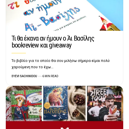
Τι θα έκανα αν ήμουν ο Άι Βασίλης
bookreview και giveaway
Το βιβλίο για το οποίο θα σου μιλήσω σήμερα είμαι πολύ
χαρούμενη που το έχω…
BY
EVI SACHINIDOU
6 MIN READ