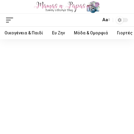
Aa
Οικογένεια & Παιδί
Ευ Ζην
Μόδα & Ομορφιά
Γιορτές