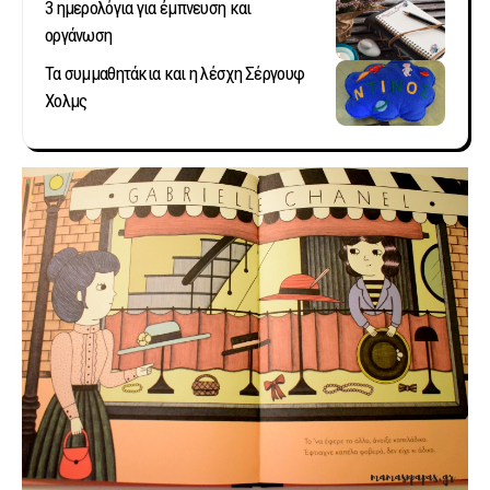
3 ημερολόγια για έμπνευση και
οργάνωση
Τα συμμαθητάκια και η λέσχη Σέργουφ
Χολμς