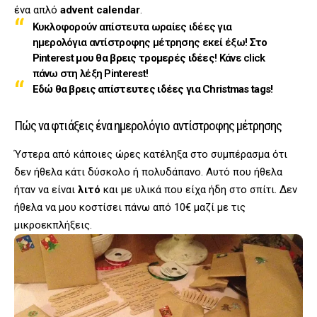
ένα απλό
advent calendar
.
Κυκλοφορούν απίστευτα ωραίες ιδέες για
ημερολόγια αντίστροφης μέτρησης εκεί έξω!
Στο
Pinterest μου θα βρεις τρομερές ιδέες
! Κάνε click
πάνω στη λέξη Pinterest!
Εδώ θα βρεις απίστευτες ιδέες για Christmas tags!
Πώς να φτιάξεις ένα ημερολόγιο αντίστροφης μέτρησης
Ύστερα από κάποιες ώρες κατέληξα στο συμπέρασμα ότι
δεν ήθελα κάτι δύσκολο ή πολυδάπανο. Αυτό που ήθελα
ήταν να είναι
λιτό
και με υλικά που είχα ήδη στο σπίτι. Δεν
ήθελα να μου κοστίσει πάνω από 10€ μαζί με τις
μικροεκπλήξεις.