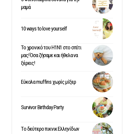
μαμά
10 ways to love yourself
Το χρονικό του Η1Ν1 στο σπίτι
μας! Όσα ζήσαμε και ήθελα να
ξέρεις!
Εύκολα muffins χωρίς μίξερ
Survivor Birthday Party
Tο δεύτερο πικνικ Ελληνίδων