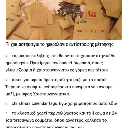
Τι χρειάστηκα για το ημερολόγιο αντίστροφης μέτρησης:
τις μικροεκπλήξεις που θα αντιστοιχούσαν στην κάθε
ημερομηνία. Προτίμησα low badget δωράκια, όπως
γλυφιτζούρια ή χριστουγεννιάτικες γόμες και τέτοια.
ιδέες για ωραία δραστηριότητα μαζί με τα παιδιά.
Έπρεπε να σκεφτώ ενδιαφέροντα πράγματα να κάνουμε
μαζί, με ύφος Χριστουγεννιάτικο.
christmas calendar tags. Εγώ χρησιμοποίησα
αυτά εδώ
.
το κλασσικό χαρτί περιτυλίγματος και το έκοψα σε 24
ίσα τετράγωνα κομμάτια, όπου αργότερα κόλλησα το
αυτοκόλλητο christmas calendar tag μου…..