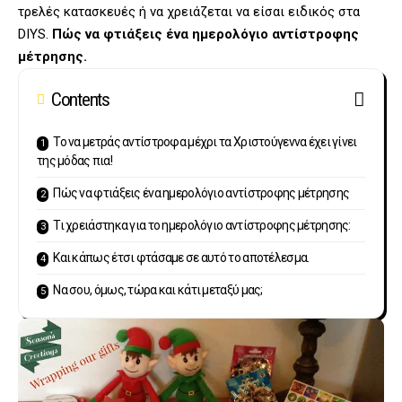
τρελές κατασκευές ή να χρειάζεται να είσαι ειδικός στα
DIYS.
Πώς να φτιάξεις ένα ημερολόγιο αντίστροφης
μέτρησης.
Contents
Το να μετράς αντίστροφα μέχρι τα Χριστούγεννα έχει γίνει
της μόδας πια!
Πώς να φτιάξεις ένα ημερολόγιο αντίστροφης μέτρησης
Τι χρειάστηκα για το ημερολόγιο αντίστροφης μέτρησης:
Και κάπως έτσι φτάσαμε σε αυτό το αποτέλεσμα.
Να σου, όμως, τώρα και κάτι μεταξύ μας;