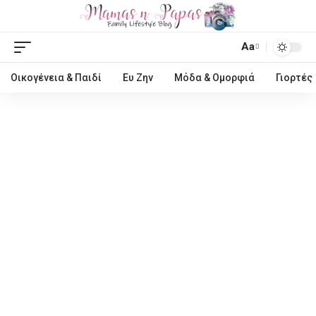
Aa
Οικογένεια & Παιδί
Ευ Ζην
Μόδα & Ομορφιά
Γιορτές