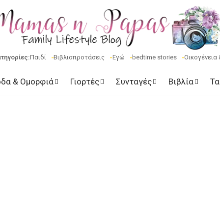
ατηγορίες:
Παιδί
Βιβλιοπροτάσεις
Εγώ
bedtime stories
Οικογένεια 
δα & Ομορφιά
Γιορτές
Συνταγές
Βιβλία
Τα