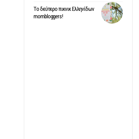
Tο δεύτερο πικνικ Ελληνίδων
mombloggers!