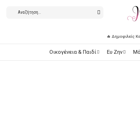
🔥 Δημοφιλείς Κ
Οικογένεια & Παιδί
Ευ Ζην
Μό