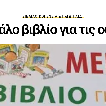
ΒΙΒΛΊΑ
ΟΙΚΟΓΈΝΕΙΑ & ΠΑΙΔΊ
ΠΑΙΔΊ
άλο βιβλίο για τις 