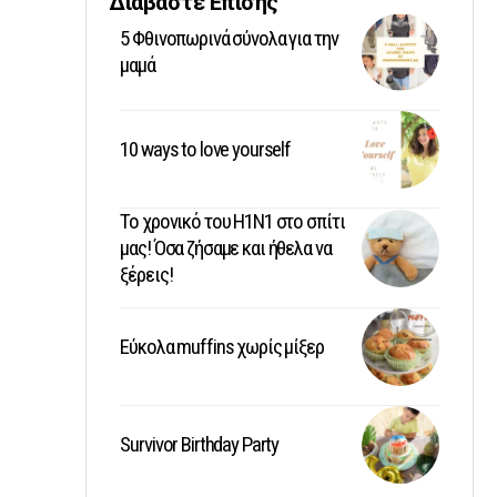
Διαβάστε Επίσης
5 Φθινοπωρινά σύνολα για την
μαμά
10 ways to love yourself
Το χρονικό του Η1Ν1 στο σπίτι
μας! Όσα ζήσαμε και ήθελα να
ξέρεις!
Εύκολα muffins χωρίς μίξερ
Survivor Birthday Party