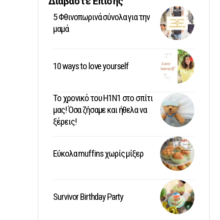
Διαβάστε Επίσης
5 Φθινοπωρινά σύνολα για την
μαμά
10 ways to love yourself
Το χρονικό του Η1Ν1 στο σπίτι
μας! Όσα ζήσαμε και ήθελα να
ξέρεις!
Εύκολα muffins χωρίς μίξερ
Survivor Birthday Party