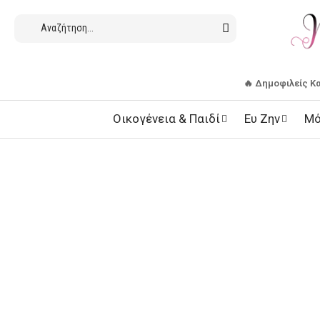
🔥 Δημοφιλείς Κ
Οικογένεια & Παιδί
Ευ Ζην
Μό