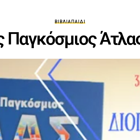
ΒΙΒΛΊΑ
ΠΑΙΔΊ
ς Παγκόσμιος Άτλας