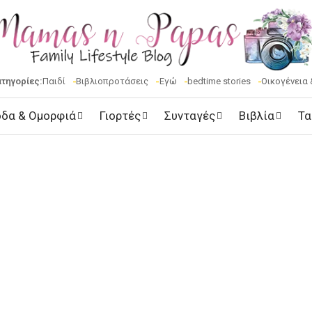
ατηγορίες:
Παιδί
Βιβλιοπροτάσεις
Εγώ
bedtime stories
Οικογένεια 
δα & Ομορφιά
Γιορτές
Συνταγές
Βιβλία
Τα