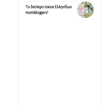
Tο δεύτερο πικνικ Ελληνίδων
mombloggers!