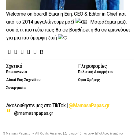
Welcome on board! Είμαι η Εύη, CEO & Editor in Chief και
από το 2014 μεγαλώνουμε μαζί
Μοιράζομαι μαζί
σου ό,τι πιστεύω πως θα σε βοηθήσει ή θα σε εμπνεύσει
για μια πιο όμορφη ζωή
Σχετικά
Πληροφορίες
Επικοινωνία
Πολιτική Απορρήτου
About Εύη Σαχινίδου
Όροι Χρήσης
Συνεργασία
Ακολουθήστε μας στο TikTok |
@MamasnPapas.gr
@mamasnpapas.gr
© MamasnPapas.gr – All Rights Reserved | Δημιουργήθηκε με ❤️ & Πολλούς ☕ από τον