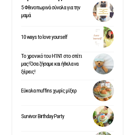
5 Φθινοπωρινά σύνολα για την
μαμά
10 ways to love yourself
Το χρονικό του Η1Ν1 στο σπίτι
μας! Όσα ζήσαμε και ήθελα να
ξέρεις!
Εύκολα muffins χωρίς μίξερ
Survivor Birthday Party