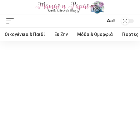
Aa
Οικογένεια & Παιδί
Ευ Ζην
Μόδα & Ομορφιά
Γιορτές