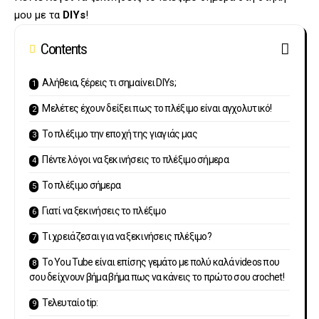
μου με τα
DIYs
!
Contents
Αλήθεια, ξέρεις τι σημαίνει DIYs;
Μελέτες έχουν δείξει πως το πλέξιμο είναι αγχολυτικό!
Το πλέξιμο την εποχή της γιαγιάς μας
Πέντε λόγοι να ξεκινήσεις το πλέξιμο σήμερα
Το πλέξιμο σήμερα
Γιατί να ξεκινήσεις το πλέξιμο
Τι χρειάζεσαι για να ξεκινήσεις πλέξιμο?
Το You Tube είναι επίσης γεμάτο με πολύ καλά videos που
σου δείχνουν βήμα βήμα πως να κάνεις το πρώτο σου crochet!
Τελευταίο tip: