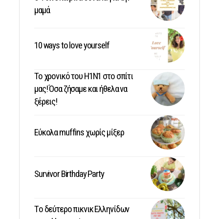
μαμά
10 ways to love yourself
Το χρονικό του Η1Ν1 στο σπίτι
μας! Όσα ζήσαμε και ήθελα να
ξέρεις!
Εύκολα muffins χωρίς μίξερ
Survivor Birthday Party
Tο δεύτερο πικνικ Ελληνίδων