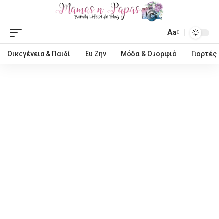
Aa
Οικογένεια & Παιδί
Ευ Ζην
Μόδα & Ομορφιά
Γιορτές