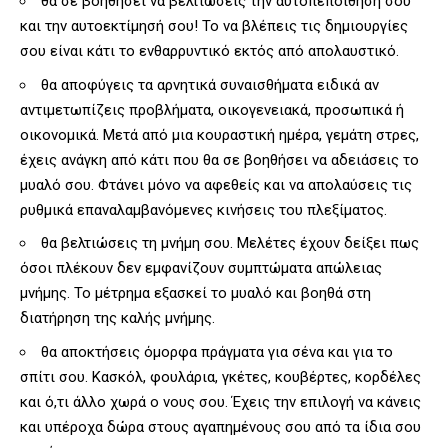
θα σε βοηθήσει να βελτιώσεις την αυτοπεποίθησή σου
και την αυτοεκτίμησή σου! Το να βλέπεις τις δημιουργίες
σου είναι κάτι το ενθαρρυντικό εκτός από απολαυστικό.
θα αποφύγεις τα αρνητικά συναισθήματα ειδικά αν
αντιμετωπίζεις προβλήματα, οικογενειακά, προσωπικά ή
οικονομικά. Μετά από μια κουραστική ημέρα, γεμάτη στρες,
έχεις ανάγκη από κάτι που θα σε βοηθήσει να αδειάσεις το
μυαλό σου. Φτάνει μόνο να αφεθείς και να απολαύσεις τις
ρυθμικά επαναλαμβανόμενες κινήσεις του πλεξίματος.
θα βελτιώσεις τη μνήμη σου. Μελέτες έχουν δείξει πως
όσοι πλέκουν δεν εμφανίζουν συμπτώματα απώλειας
μνήμης. Το μέτρημα εξασκεί το μυαλό και βοηθά στη
διατήρηση της καλής μνήμης.
θα αποκτήσεις όμορφα πράγματα για σένα και για το
σπίτι σου. Κασκόλ, φουλάρια, γκέτες, κουβέρτες, κορδέλες
και ό,τι άλλο χωρά ο νους σου. Έχεις την επιλογή να κάνεις
και υπέροχα δώρα στους αγαπημένους σου από τα ίδια σου