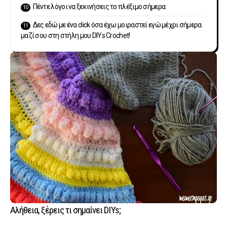
Πέντε λόγοι να ξεκινήσεις το πλέξιμο σήμερα
Δες εδώ με ένα click όσα έχω μοιραστεί εγώ μέχρι σήμερα
μαζί σου στη στήλη μου DIYs Crochet!
Αλήθεια, ξέρεις τι σημαίνει DIYs;